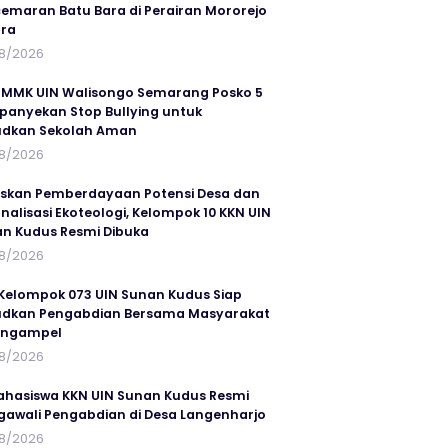
emaran Batu Bara di Perairan Mororejo
ra
8/2026
MMK UIN Walisongo Semarang Posko 5
anyekan Stop Bullying untuk
udkan Sekolah Aman
8/2026
skan Pemberdayaan Potensi Desa dan
rnalisasi Ekoteologi, Kelompok 10 KKN UIN
n Kudus Resmi Dibuka
8/2026
Kelompok 073 UIN Sunan Kudus Siap
dkan Pengabdian Bersama Masyarakat
angampel
8/2026
ahasiswa KKN UIN Sunan Kudus Resmi
awali Pengabdian di Desa Langenharjo
8/2026