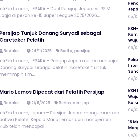
Penc
klikFakta.com, JEPARA – Duel Persijap Jepara vs PSIM
Jepa
Jogja di pekan ke-15 Super League 2025/2026...
05/0
KKN-
Persijap Tunjuk Danang Suryadi sebagai
Kamp
Caretaker Pelatih
Wuj
05/0
Redaksi
24/11/2025
Berita
,
persijap
Foku
klikFakta.com, JEPARA – Persijap Jepara resmi menunjuk
Inte
Danang Suryadi sebagai pelatih “caretaker” untuk
Suna
memimpin tim...
04/0
KKN 
Mario Lemos Dipecat dari Pelatih Persijap
Wuju
Kar
Redaksi
21/11/2025
Berita
,
persijap
04/0
klikFakta.com, Jepara— Persijap Jepara mengumumkan
bahwa Pelatih Kepala Mario Lemos dan manajemen
15 M
klub telah mencapai...
Meng
04/0