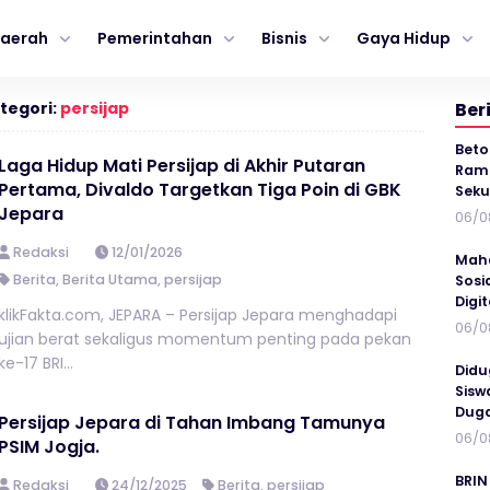
aerah
Pemerintahan
Bisnis
Gaya Hidup
tegori:
persijap
Ber
Beto
Laga Hidup Mati Persijap di Akhir Putaran
Ramp
Pertama, Divaldo Targetkan Tiga Poin di GBK
Seku
Jepara
06/0
Redaksi
12/01/2026
Maha
Berita
,
Berita Utama
,
persijap
Sosi
Digi
klikFakta.com, JEPARA – Persijap Jepara menghadapi
06/0
ujian berat sekaligus momentum penting pada pekan
ke-17 BRI...
Didu
Sisw
Duga
Persijap Jepara di Tahan Imbang Tamunya
06/0
PSIM Jogja. ‎
BRIN
Redaksi
24/12/2025
Berita
,
persijap