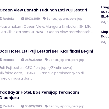
Lang
Ocean View Bantah Tuduhan Esti Puji Lestari
Kudu
Ekot
Redaksi
11/03/2019
Berita
,
jepara
,
persijap
04/0
Kuasa hukum Ocean View, Mangara Simbolon, SH. MH.
Cta klikFakta.com, JEPARA – Ocean View membantah...
Siap
Kudu
04/0
Soal Hotel, Esti Puji Lestari Beri Klarifikasi Begini
Redaksi
06/03/2019
Berita
,
jepara
,
persijap
Esti Puji Lestari, CEO Persijap. (KF-istimewa)
klikfakta.com, JEPARA – Ramai diperbincangkan di
media massa dan...
Tak Bayar Hotel, Bos Persijap Terancam
Dipenjara
Redaksi
05/03/2019
Berita
,
jepara
,
persijap