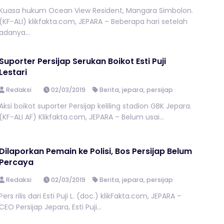
Kuasa hukum Ocean View Resident, Mangara Simbolon.
(KF-ALI) klikfakta.com, JEPARA – Beberapa hari setelah
adanya...
Suporter Persijap Serukan Boikot Esti Puji
Lestari
Redaksi
02/03/2019
Berita
,
jepara
,
persijap
Aksi boikot suporter Persijap keliling stadion GBK Jepara.
(KF-ALI AF) Klikfakta.com, JEPARA – Belum usai...
Dilaporkan Pemain ke Polisi, Bos Persijap Belum
Percaya
Redaksi
02/03/2019
Berita
,
jepara
,
persijap
Pers rilis dari Esti Puji L. (doc.) klikFakta.com, JEPARA –
CEO Persijap Jepara, Esti Puji...