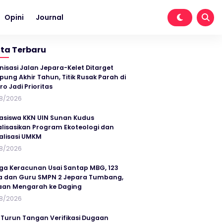
Opini
Journal
ita Terbaru
nisasi Jalan Jepara-Kelet Ditarget
ung Akhir Tahun, Titik Rusak Parah di
ro Jadi Prioritas
8/2026
siswa KKN UIN Sunan Kudus
alisasikan Program Ekoteologi dan
talisasi UMKM
8/2026
ga Keracunan Usai Santap MBG, 123
a dan Guru SMPN 2 Jepara Tumbang,
an Mengarah ke Daging
8/2026
 Turun Tangan Verifikasi Dugaan