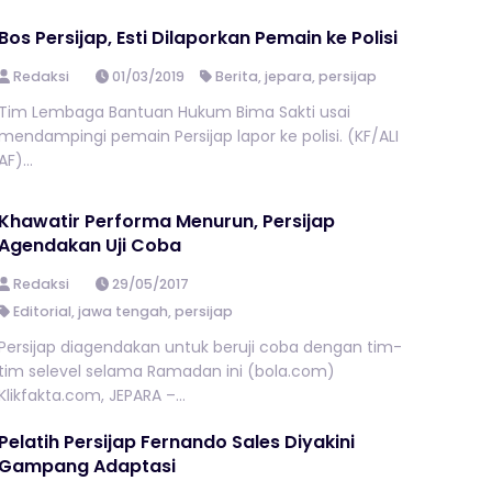
Bos Persijap, Esti Dilaporkan Pemain ke Polisi
Redaksi
01/03/2019
Berita
,
jepara
,
persijap
Tim Lembaga Bantuan Hukum Bima Sakti usai
mendampingi pemain Persijap lapor ke polisi. (KF/ALI
AF)...
Khawatir Performa Menurun, Persijap
Agendakan Uji Coba
Redaksi
29/05/2017
Editorial
,
jawa tengah
,
persijap
Persijap diagendakan untuk beruji coba dengan tim-
tim selevel selama Ramadan ini (bola.com)
Klikfakta.com, JEPARA –...
Pelatih Persijap Fernando Sales Diyakini
Gampang Adaptasi