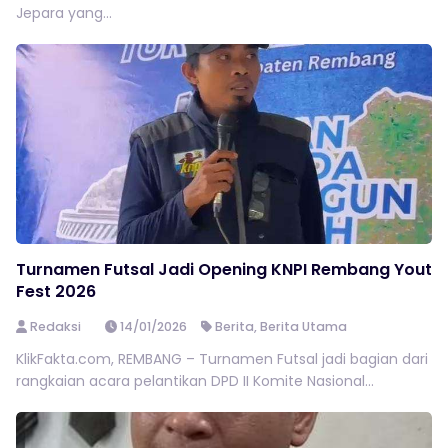
Jepara yang...
Turnamen Futsal Jadi Opening KNPI Rembang Yout
Fest 2026
Redaksi
14/01/2026
Berita
,
Berita Utama
KlikFakta.com, REMBANG – Turnamen Futsal jadi bagian dari
rangkaian acara pelantikan DPD II Komite Nasional...