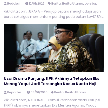
Redaksi
12/01/2026
Berita
,
Berita Utama
,
persijap
klikFakta.com, JEPARA – Persijap Jepara menghadapi ujian
berat sekaligus momentum penting pada pekan ke-17 BRI...
Usai Drama Panjang, KPK Akhirnya Tetapkan Eks
Menag Yaqut Jadi Tersangka Kasus Kuota Haji
Reporter
09/01/2026
Berita
,
Berita Utama
klikFakta.com, NASIONAL – Komisi Pemberantasan Korupsi
(KPK) akhirnya menetapkan Eks Menteri Agama, Yaqut