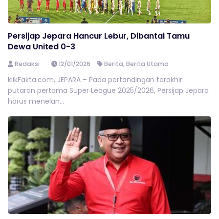
Persijap Jepara Hancur Lebur, Dibantai Tamu
Dewa United 0-3
Redaksi
12/01/2026
Berita
,
Berita Utama
klikFakta.com, JEPARA – Pada pertandingan terakhir
putaran pertama Super League 2025/2026, Persijap Jepara
harus menelan...