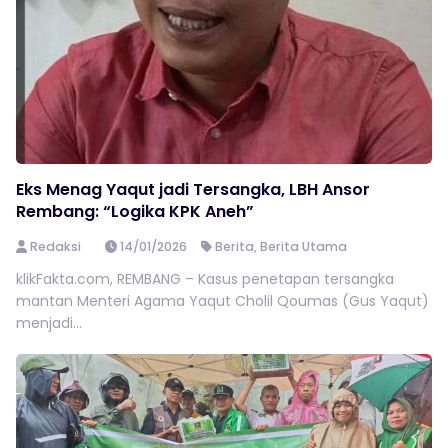
Eks Menag Yaqut jadi Tersangka, LBH Ansor
Rembang: “Logika KPK Aneh”
Redaksi
14/01/2026
Berita
,
Berita Utama
klikFakta.com, REMBANG – Kasus penetapan tersangka
mantan Menteri Agama Yaqut Cholil Qoumas (Gus Yaqut)
menjadi...