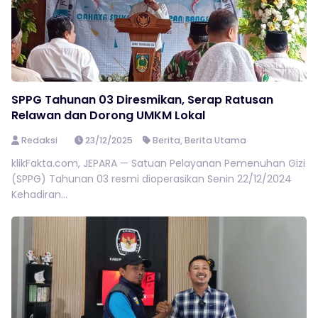
SPPG Tahunan 03 Diresmikan, Serap Ratusan
Relawan dan Dorong UMKM Lokal
Redaksi
23/12/2025
Berita
,
Berita Utama
klikFakta.com, JEPARA — Satuan Pelayanan Pemenuhan Gizi
(SPPG) Tahunan 03 resmi dioperasikan Senin 22/12/2024
Kehadiran...