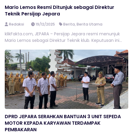
Mario Lemos Resmi Ditunjuk sebagai Direktur
Teknik Persijap Jepara
Redaksi
19/12/2025
Berita
,
Berita Utama
klikFakta.com, JEPARA – Persijap Jepara resmi menunjuk
Mario Lemos sebagai Direktur Teknik klub. Keputusan ini...
DPRD JEPARA SERAHKAN BANTUAN 3 UNIT SEPEDA
MOTOR KEPADA KARYAWAN TERDAMPAK
PEMBAKARAN