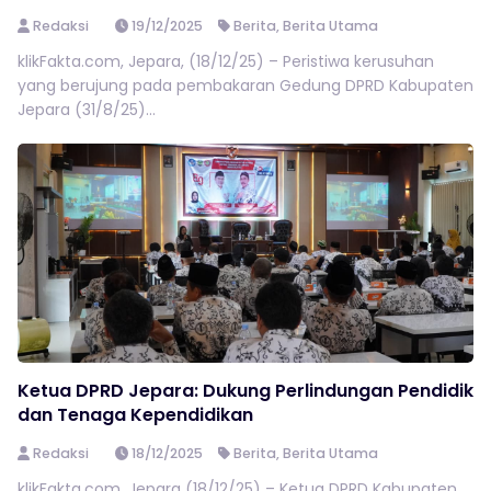
Redaksi
19/12/2025
Berita
,
Berita Utama
klikFakta.com, Jepara, (18/12/25) – Peristiwa kerusuhan
yang berujung pada pembakaran Gedung DPRD Kabupaten
Jepara (31/8/25)...
Ketua DPRD Jepara: Dukung Perlindungan Pendidik
dan Tenaga Kependidikan
Redaksi
18/12/2025
Berita
,
Berita Utama
klikFakta.com, Jepara (18/12/25) – Ketua DPRD Kabupaten