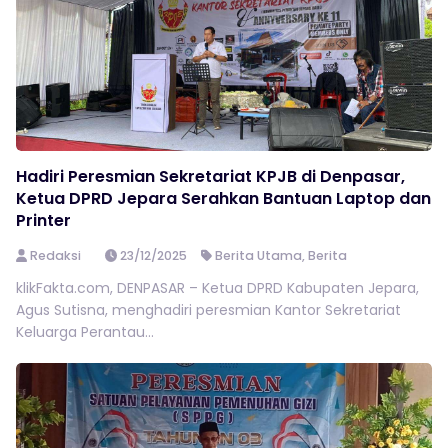
Hadiri Peresmian Sekretariat KPJB di Denpasar,
Ketua DPRD Jepara Serahkan Bantuan Laptop dan
Printer
Redaksi
23/12/2025
Berita Utama
,
Berita
klikFakta.com, DENPASAR – Ketua DPRD Kabupaten Jepara,
Agus Sutisna, menghadiri peresmian Kantor Sekretariat
Keluarga Perantau...