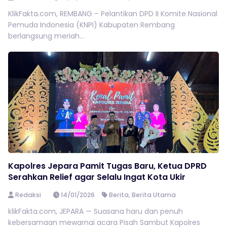
KlikFakta.com, REMBANG – Pelantikan DPD II Komite Nasional
Pemuda Indonesia (KNPI) Kabupaten Rembang
berlangsung meriah...
Kapolres Jepara Pamit Tugas Baru, Ketua DPRD
Serahkan Relief agar Selalu Ingat Kota Ukir
Redaksi
14/01/2026
Berita
,
Berita Utama
klikFakta.com, JEPARA — Suasana haru dan penuh
kebersamaan mewarnai acara Pisah Sambut Kapolres