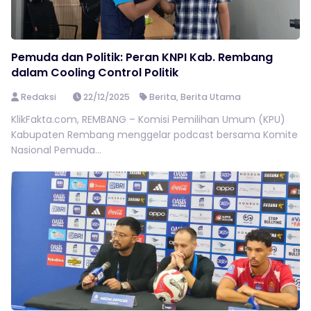
Pemuda dan Politik: Peran KNPI Kab. Rembang
dalam Cooling Control Politik
Redaksi
22/12/2025
Berita
,
Berita Utama
KlikFakta.com, REMBANG – Komisi Pemilihan Umum (KPU)
Kabupaten Rembang menggelar podcast bersama Komite
Nasional Pemuda...