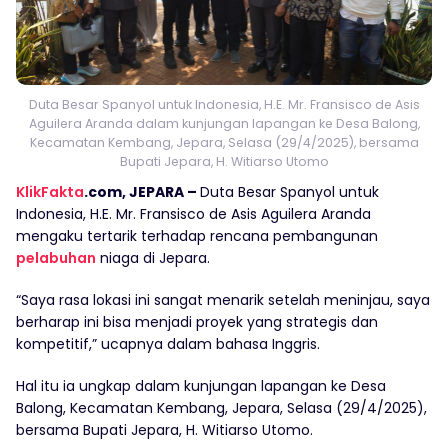
Duta Besar Spanyol untuk Indonesia, H.E. Mr. Fransisco de Asis
Aguilera Aranda dalam kunjungan lapangan ke Desa Balong,
Kecamatan Kembang, Jepara, Selasa (29/4/2025), bersama
Bupati Jepara, H. Witiarso Utomo
KlikFakta
.com, JEPARA –
Duta Besar Spanyol untuk
Indonesia, H.E. Mr. Fransisco de Asis Aguilera Aranda
mengaku tertarik terhadap rencana pembangunan
pelabuhan
niaga di Jepara.
“Saya rasa lokasi ini sangat menarik setelah meninjau, saya
berharap ini bisa menjadi proyek yang strategis dan
kompetitif,” ucapnya dalam bahasa Inggris.
Hal itu ia ungkap dalam kunjungan lapangan ke Desa
Balong, Kecamatan Kembang, Jepara, Selasa (29/4/2025),
bersama Bupati Jepara, H. Witiarso Utomo.