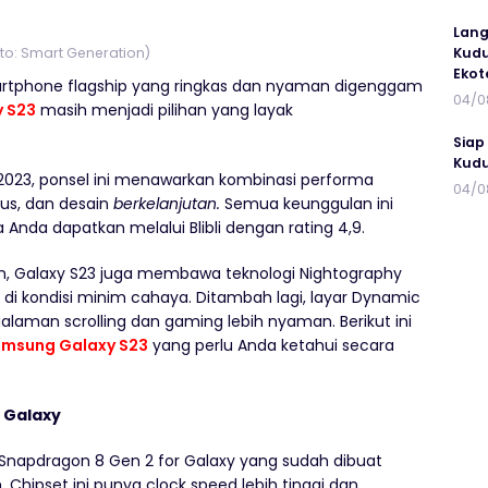
Lang
to: Smart Generation)
Kudu
Ekot
martphone flagship yang ringkas dan nyaman digenggam
04/0
 S23
masih menjadi pilihan yang layak
Siap
Kudu
ri 2023, ponsel ini menawarkan kombinasi performa
04/0
lus, dan desain
berkelanjutan.
Semua keunggulan ini
 Anda dapatkan melalui Blibli dengan rating 4,9.
en, Galaxy S23 juga membawa teknologi Nightography
 di kondisi minim cahaya. Ditambah lagi, layar Dynamic
aman scrolling dan gaming lebih nyaman. Berikut ini
msung Galaxy S23
yang perlu Anda ketahui secara
 Galaxy
 Snapdragon 8 Gen 2 for Galaxy yang sudah dibuat
 Chipset ini punya clock speed lebih tinggi dan