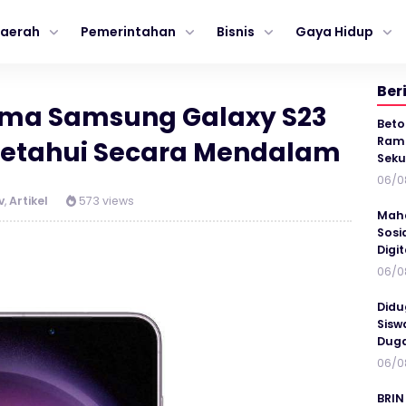
aerah
Pemerintahan
Bisnis
Gaya Hidup
Ber
ama Samsung Galaxy S23
Beto
Ramp
Ketahui Secara Mendalam
Seku
06/0
v
,
Artikel
573 views
Maha
Sosi
Digi
06/0
Didu
Sisw
Duga
06/0
BRIN