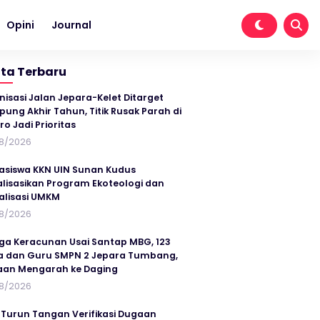
Opini
Journal
ita Terbaru
nisasi Jalan Jepara-Kelet Ditarget
ung Akhir Tahun, Titik Rusak Parah di
ro Jadi Prioritas
8/2026
siswa KKN UIN Sunan Kudus
alisasikan Program Ekoteologi dan
talisasi UMKM
8/2026
ga Keracunan Usai Santap MBG, 123
a dan Guru SMPN 2 Jepara Tumbang,
an Mengarah ke Daging
8/2026
 Turun Tangan Verifikasi Dugaan