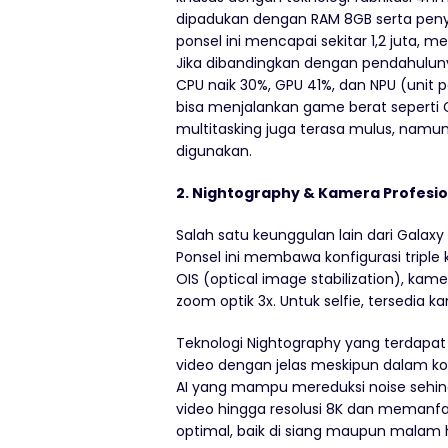
dipadukan dengan RAM 8GB serta peny
ponsel ini mencapai sekitar 1,2 juta,
Jika dibandingkan dengan pendahulunya
CPU naik 30%, GPU 41%, dan NPU (unit p
bisa menjalankan game berat seperti 
multitasking juga terasa mulus, namu
digunakan.
2. Nightography & Kamera Profesio
Salah satu keunggulan lain dari Galax
Ponsel ini membawa konfigurasi trip
OIS (optical image stabilization), ka
zoom optik 3x. Untuk selfie, tersedia 
Teknologi Nightography yang terdapa
video dengan jelas meskipun dalam kond
AI yang mampu mereduksi noise sehin
video hingga resolusi 8K dan memanfaa
optimal, baik di siang maupun malam h