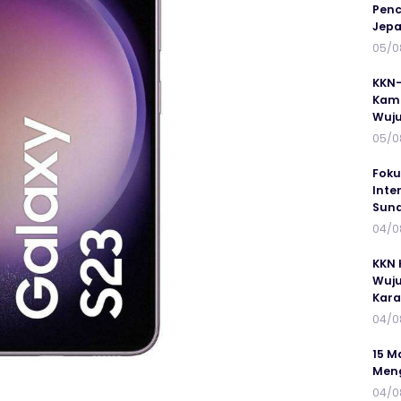
Penc
Jepa
05/0
KKN-
Kamp
Wuj
05/0
Foku
Inte
Suna
04/0
KKN 
Wuju
Kar
04/0
15 M
Meng
04/0