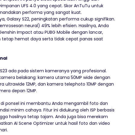
impanan UFS 4.0 yang cepat. Skor AnTuTu untuk
 menandakan performa yang sangat kuat.
, Galaxy S22, peningkatan performa cukup signifikan.
emrosesan neural) 49% lebih efisien. Hasilnya, Anda
Genshin Impact atau PUBG Mobile dengan lancar,
n tetap hemat daya serta tidak cepat panas saat
nal
y S23 ada pada sistem kameranya yang profesional.
le kamera belakang: kamera utama 50MP wide dengan
mera ultrawide 12MP, dan kamera telephoto 10MP dengan
kamera depan 12MP.
t di ponsel ini membantu Anda mengambil foto dan
isi minim cahaya. Fitur ini didukung oleh ISP berbasis
gga hasilnya tetap tajam. Anda juga bisa merekam
tkan AI Scene Optimizer untuk hasil foto dan video
ari.