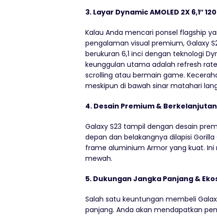
3. Layar Dynamic AMOLED 2X 6,1″ 12
Kalau Anda mencari ponsel flagship ya
pengalaman visual premium, Galaxy S23
berukuran 6,1 inci dengan teknologi D
keunggulan utama adalah refresh rat
scrolling atau bermain game. Kecerahan
meskipun di bawah sinar matahari lan
4. Desain Premium & Berkelanjutan
Galaxy S23 tampil dengan desain pre
depan dan belakangnya dilapisi Goril
frame aluminium Armor yang kuat. Ini 
mewah.
5. Dukungan Jangka Panjang & Eko
Salah satu keuntungan membeli Galax
panjang. Anda akan mendapatkan pem