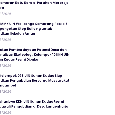
emaran Batu Bara di Perairan Mororejo
ra
8/2026
MMK UIN Walisongo Semarang Posko 5
anyekan Stop Bullying untuk
udkan Sekolah Aman
8/2026
skan Pemberdayaan Potensi Desa dan
rnalisasi Ekoteologi, Kelompok 10 KKN UIN
n Kudus Resmi Dibuka
8/2026
Kelompok 073 UIN Sunan Kudus Siap
dkan Pengabdian Bersama Masyarakat
angampel
8/2026
ahasiswa KKN UIN Sunan Kudus Resmi
awali Pengabdian di Desa Langenharjo
8/2026