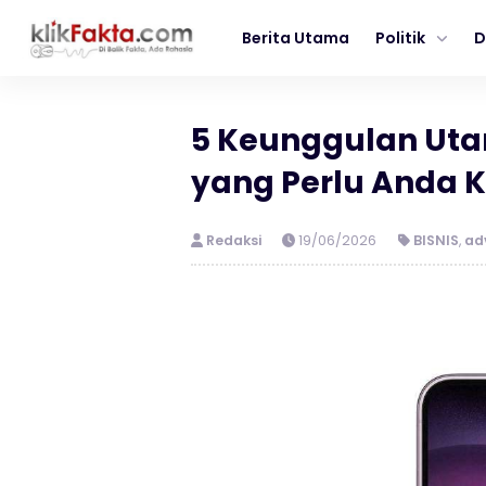
Berita Utama
Politik
D
5 Keunggulan Ut
yang Perlu Anda 
Redaksi
19/06/2026
BISNIS
,
ad