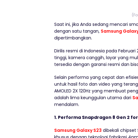
(Fo
Saat ini, jika Anda sedang mencari s
dengan satu tangan,
Samsu
ng
Galaxy
dipertimbangkan.
Dirilis resmi di Indonesia pada Februa
tinggi, kamera canggih, layar yang mu
tersedia dengan garansi resmi dan bisa
Selain performa yang cepat dan efisi
untuk hasil foto dan video yang terang
AMOLED 2X 120Hz yang membuat pengal
adalah lima keunggulan utama dari
Sa
mendalam.
1. Performa Snapdragon 8 Gen 2 for
Samsung Galaxy S23
dibekali chipset
khusus dengan teknologi fabrikasi 4nm.