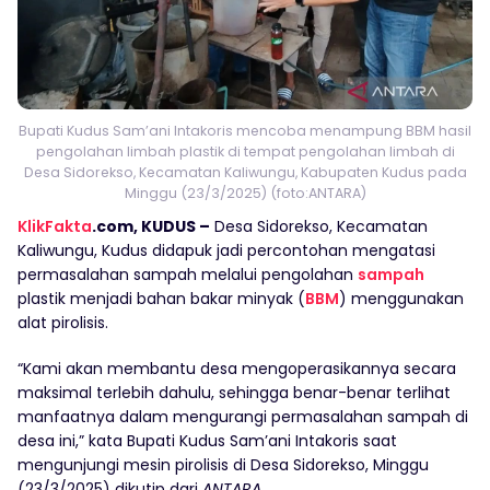
Bupati Kudus Sam’ani Intakoris mencoba menampung BBM hasil
pengolahan limbah plastik di tempat pengolahan limbah di
Desa Sidorekso, Kecamatan Kaliwungu, Kabupaten Kudus pada
Minggu (23/3/2025) (foto:ANTARA)
KlikFakta
.com, KUDUS –
Desa Sidorekso, Kecamatan
Kaliwungu, Kudus didapuk jadi percontohan mengatasi
permasalahan sampah melalui pengolahan
sampah
plastik menjadi bahan bakar minyak (
BBM
) menggunakan
alat pirolisis.
“Kami akan membantu desa mengoperasikannya secara
maksimal terlebih dahulu, sehingga benar-benar terlihat
manfaatnya dalam mengurangi permasalahan sampah di
desa ini,” kata Bupati Kudus Sam’ani Intakoris saat
mengunjungi mesin pirolisis di Desa Sidorekso, Minggu
(23/3/2025) dikutip dari
ANTARA
.