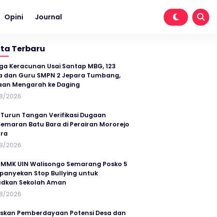
Opini
Journal
ita Terbaru
ga Keracunan Usai Santap MBG, 123
a dan Guru SMPN 2 Jepara Tumbang,
an Mengarah ke Daging
8/2026
 Turun Tangan Verifikasi Dugaan
emaran Batu Bara di Perairan Mororejo
ra
8/2026
MMK UIN Walisongo Semarang Posko 5
anyekan Stop Bullying untuk
udkan Sekolah Aman
8/2026
skan Pemberdayaan Potensi Desa dan