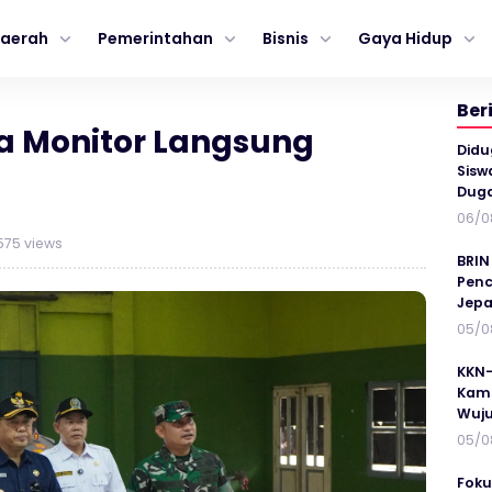
aerah
Pemerintahan
Bisnis
Gaya Hidup
Ber
a Monitor Langsung
Didu
Sisw
Duga
06/0
75 views
BRIN
Penc
Jepa
05/0
KKN-
Kamp
Wuj
05/0
Foku