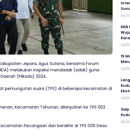
Inte
Suna
04/0
KKN 
Wuju
Kar
04/0
15 M
Meng
Kabupaten Jepara, Agus Sutisna, bersama Forum
04/0
MDA) melakukan inspeksi mendadak (sidak) guna
Daerah (Pilkada) 2024.
Lang
Kudu
mpat pemungutan suara (TPS) di beberapa kecamatan di
Ekot
04/0
Senenan, Kecamatan Tahunan, dilanjutkan ke TPS 002
Siap
Kudu
04/0
 Kecamatan Pecangaan dan berakhir di TPS 006 Desa