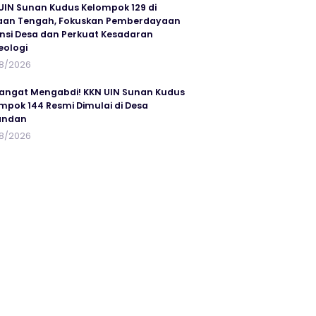
UIN Sunan Kudus Kelompok 129 di
an Tengah, Fokuskan Pemberdayaan
nsi Desa dan Perkuat Kesadaran
eologi
8/2026
ngat Mengabdi! KKN UIN Sunan Kudus
mpok 144 Resmi Dimulai di Desa
andan
8/2026