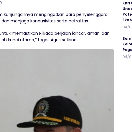
n.
KKN 
Unda
lam kunjungannya mengingatkan para penyelenggara
Pote
Ekot
 dan menjaga kondusivitas serta netralitas.
04/0
untuk memastikan Pilkada berjalan lancar, aman, dan
Sema
alah kunci utama,” tegas Agus sutisna.
Kelo
Peg
04/0