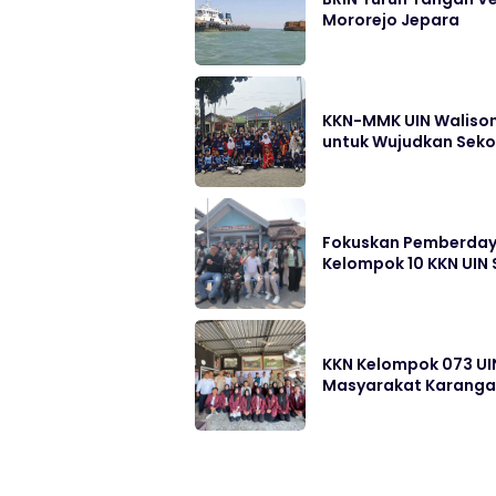
Mororejo Jepara
KKN-MMK UIN Walison
untuk Wujudkan Sek
Fokuskan Pemberdayaa
Kelompok 10 KKN UIN
KKN Kelompok 073 UI
Masyarakat Karang