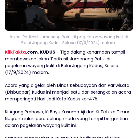
lakon ‘Parikesit Jumeneng Ratu’ di pagelaran wayang kulit di
Balai Jagong Kudus, Selasa (17/9/2024) malam.
KlikFakta
.com, KUDUS –
Tiga dalang kenamaan tampil
membawakan lakon ‘Parikesit Jumeneng Ratu’ di
pagelaran wayang kulit di Balai Jagong Kudus, Selasa
(17/9/2024) malam.
Acara yang digelar oleh Dinas Kebudayaan dan Pariwisata
(Disbudpar) Kudus ini menjadi satu dari serangkaian acara
memperingati Hari Jadi Kota Kudus ke-475.
Ki Agung Prabowo, Ki Bayu Kusuma Aji dan Ki Tetuko Timur
Nugroho ialah para dalang muda yang tampil bergantian
dalam pagelaran wayang kulit ini.