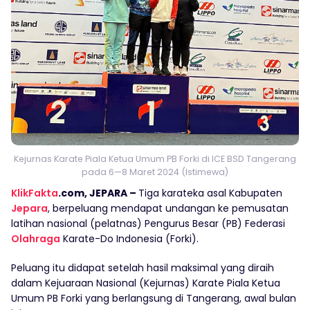
Kejurnas Karate Piala Ketua Umum PB Forki di ICE BSD Tangerang
pada 6—8 Maret 2024 (Istimewa)
KlikFakta
.com, JEPARA –
Tiga karateka asal Kabupaten
Jepara
, berpeluang mendapat undangan ke pemusatan
latihan nasional (pelatnas) Pengurus Besar (PB) Federasi
Olahraga
Karate-Do Indonesia (Forki).
Peluang itu didapat setelah hasil maksimal yang diraih
dalam Kejuaraan Nasional (Kejurnas) Karate Piala Ketua
Umum PB Forki yang berlangsung di Tangerang, awal bulan