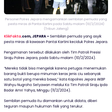
Personel Polres Jepara mengamankan sembilan pemuda yang
pesta miras di Pantai Kartini pada Sabtu malam (10/2/2024)
(Tribun Jateng)
KlikFakta
.com, JEPARA –
Sembilan pemuda yang asyik
pesta miras di kawasan Pantai Kartini keciduk Polres Jepara.
Pengamanan tersebut dilakukan oleh Tim Patroli Presisi
Siraju Polres Jepara, pada Sabtu malam (10/2/2024).
“Mereka tidak bisa mengelak karena petugas menemukan
barang bukti berupa minuman keras jenis ciu sebanyak
satu botol yang mereka bawa,” kata Kapolres Jepara AKBP
Wahyu Nugroho Setyawan melalui Ka Tim Patroli Siraju Ipda
Badar Amri Yahya, Minggu (11/2/2024).
Sembilan pemuda itu diamankan untuk didata, diberi
teguran maupun hukuman fisik yang terukur.