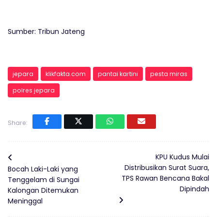
Sumber: Tribun Jateng
jepara
klikfakta.com
pantai kartini
pesta miras
polres jepara
Share:
KPU Kudus Mulai
Distribusikan Surat Suara,
Bocah Laki-Laki yang
TPS Rawan Bencana Bakal
Tenggelam di Sungai
Dipindah
Kalongan Ditemukan
Meninggal