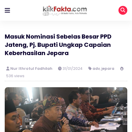
Masuk Nominasi Sebelas Besar PPD
Jateng, Pj. Bupati Ungkap Capaian
Keberhasilan Jepara
Nur Ithrotul Fadhilah
31/01/2024
adv
,
jepara
536 views