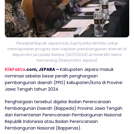
Penjabat Bupati Jepara Edy Supriyanta diminta untuk
memaparkan progres dan capaian pembangunan daerah di
depan tim juri pada Selasa (30/1/2024) di Hotel MG Setos
Semarang (Diskominfo Jepara)
KlikFakta
.com, JEPARA –
Kabupaten Jepara masuk
nominasi sebelas besar peraih penghargaan
pembangunan daerah (PPD) kabupaten/kota di Provinsi
Jawa Tengah tahun 2024.
Penghargaan tersebut digelar Badan Perencanaan
Pembangunan Daerah (Bappeda) Provinsi Jawa Tengah
dan Kementerian Perencanaan Pembangunan Nasional
Republik Indonesia atau Badan Perencanaan
Pembangunan Nasional (Bappenas).