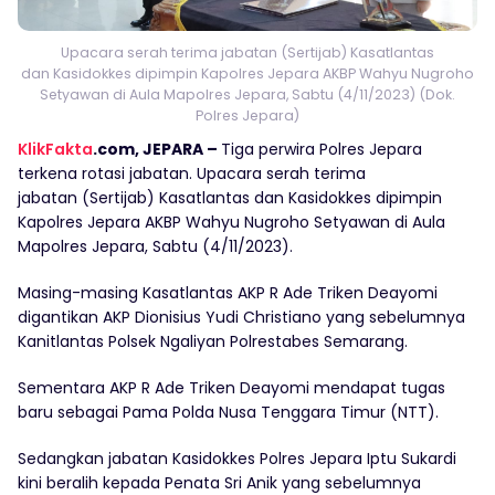
Upacara serah terima jabatan (Sertijab) Kasatlantas
dan Kasidokkes dipimpin Kapolres Jepara AKBP Wahyu Nugroho
Setyawan di Aula Mapolres Jepara, Sabtu (4/11/2023) (Dok.
Polres Jepara)
KlikFakta
.com, JEPARA –
Tiga perwira Polres Jepara
terkena rotasi jabatan. Upacara serah terima
jabatan (Sertijab) Kasatlantas dan Kasidokkes dipimpin
Kapolres Jepara AKBP Wahyu Nugroho Setyawan di Aula
Mapolres Jepara, Sabtu (4/11/2023).
Masing-masing Kasatlantas AKP R Ade Triken Deayomi
digantikan AKP Dionisius Yudi Christiano yang sebelumnya
Kanitlantas Polsek Ngaliyan Polrestabes Semarang.
Sementara AKP R Ade Triken Deayomi mendapat tugas
baru sebagai Pama Polda Nusa Tenggara Timur (NTT).
Sedangkan jabatan Kasidokkes Polres Jepara Iptu Sukardi
kini beralih kepada Penata Sri Anik yang sebelumnya