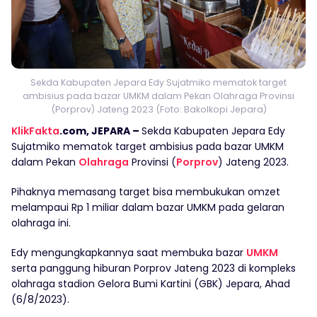
Sekda Kabupaten Jepara Edy Sujatmiko mematok target
ambisius pada bazar UMKM dalam Pekan Olahraga Provinsi
(Porprov) Jateng 2023 (Foto: Bakolkopi Jepara)
KlikFakta
.com, JEPARA –
Sekda Kabupaten Jepara Edy
Sujatmiko mematok target ambisius pada bazar UMKM
dalam Pekan
Olahraga
Provinsi (
Porprov
) Jateng 2023.
Pihaknya memasang target bisa membukukan omzet
melampaui Rp 1 miliar dalam bazar UMKM pada gelaran
olahraga ini.
Edy mengungkapkannya saat membuka bazar
UMKM
serta panggung hiburan Porprov Jateng 2023 di kompleks
olahraga stadion Gelora Bumi Kartini (GBK) Jepara, Ahad
(6/8/2023).