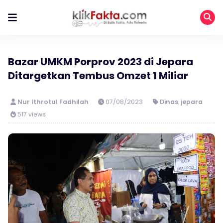
Bazar UMKM Porprov 2023 di Jepara
Ditargetkan Tembus Omzet 1 Miliar
Nur Ithrotul Fadhilah
07/08/2023
Dinas
,
jepara
517 views