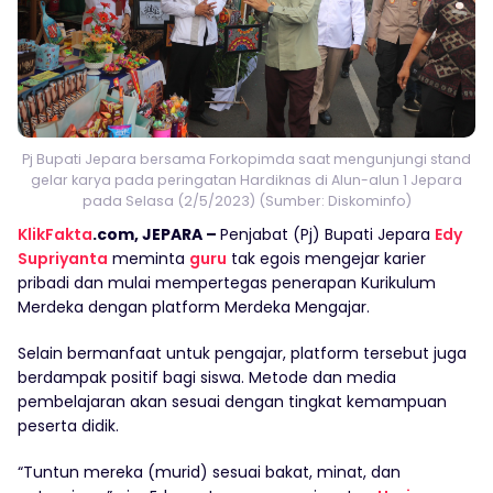
Pj Bupati Jepara bersama Forkopimda saat mengunjungi stand
gelar karya pada peringatan Hardiknas di Alun-alun 1 Jepara
pada Selasa (2/5/2023) (Sumber: Diskominfo)
KlikFakta
.com, JEPARA –
Penjabat (Pj) Bupati Jepara
Edy
Supriyanta
meminta
guru
tak egois mengejar karier
pribadi dan mulai mempertegas penerapan Kurikulum
Merdeka dengan platform Merdeka Mengajar.
Selain bermanfaat untuk pengajar, platform tersebut juga
berdampak positif bagi siswa. Metode dan media
pembelajaran akan sesuai dengan tingkat kemampuan
peserta didik.
“Tuntun mereka (murid) sesuai bakat, minat, dan