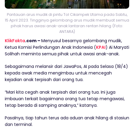
Pantauan arus mudik di pintu Tol Cikampek Utama pada Sabtu,
15 April 2023. Tingginya gelombang arus mudik membuat semua
pihak harus awasi anak-anak lantaran rentan hilang (Foto:
ANTARA)
KlikFakta
.com –
Menyusul besarnya gelombang mudik,
Ketua Komisi Perlindungan Anak Indonesia (
KPAI
) Ai Maryati
Solihah meminta semua pihak untuk awasi anak-anak.
Sebagaimana melansir dari JawaPos, AI pada Selasa (18/4)
kepada awak media mengimbau untuk mencegah
kejadian anak terpisah dari orang tua.
“Mari kita cegah anak terpisah dari orang tua. Ini juga
imbauan terkait bagaimana orang tua tetap mengawasi,
tetap berada di samping anaknya,” katanya.
Pasalnya, tiap tahun terus ada aduan anak hilang di stasiun
dan terminal.