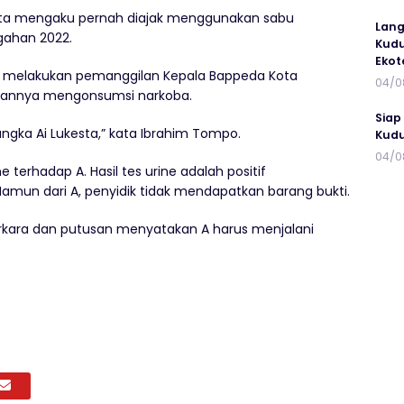
sta mengaku pernah diajak menggunakan sabu
Lang
gahan 2022.
Kudu
Ekot
an melakukan pemanggilan Kepala Bappeda Kota
04/0
atannya mengonsumsi narkoba.
Siap
ngka Ai Lukesta,” kata Ibrahim Tompo.
Kudu
04/0
 terhadap A. Hasil tes urine adalah positif
amun dari A, penyidik tidak mendapatkan barang bukti.
erkara dan putusan menyatakan A harus menjalani