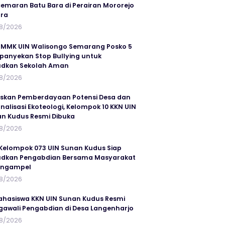
emaran Batu Bara di Perairan Mororejo
ra
8/2026
MMK UIN Walisongo Semarang Posko 5
anyekan Stop Bullying untuk
udkan Sekolah Aman
8/2026
skan Pemberdayaan Potensi Desa dan
rnalisasi Ekoteologi, Kelompok 10 KKN UIN
n Kudus Resmi Dibuka
8/2026
Kelompok 073 UIN Sunan Kudus Siap
dkan Pengabdian Bersama Masyarakat
angampel
8/2026
ahasiswa KKN UIN Sunan Kudus Resmi
awali Pengabdian di Desa Langenharjo
8/2026