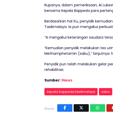
Rupanya, dalam pemeriksaan, Ai Luke
bersama Kepala Bappeda para perten
Berdasarkan hal itu, penyidik kemudi
Tasikmalaya. Ia pun mengakui perbu
“A mengakui keterangan saudara tersa
“Kemudian penyidik melakukan tes urine
Methamphetamin (sabu),” lanjutnya. N
Penyidik pun telah melakukan gelar p
rehabilitasi.
Sumber:
INews
kepala bappeda tasikmalaya
sabu
Share: