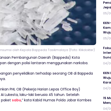
Penc
Jepa
05/0
KKN-
Kamp
Wuj
05/0
Foku
onsumsi oleh Kepala Bappeda Tasikmalaya (Foto: Klikdokter)
Inte
canaan Pembangunan Daerah (Bappeda) Kota
Suna
dapan dengan polisi lantaran menggunakan narkoba.
04/0
angan penyelidikan terhadap seorang OB di Bappeda
KKN 
Wuju
ya.
Kar
04/0
nkan PHL OB (Pekerja Harian Lepas Office Boy)
 Lukesta, laku-laki berusia 45 tahun. Setelah
15 M
3 paket
sabu
,” kata Kabid Humas Polda Jabar Kombes
Meng
04/0