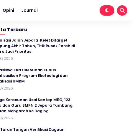
Opini
Journal
ita Terbaru
nisasi Jalan Jepara-Kelet Ditarget
ung Akhir Tahun, Titik Rusak Parah di
ro Jadi Prioritas
8/2026
siswa KKN UIN Sunan Kudus
alisasikan Program Ekoteologi dan
talisasi UMKM
8/2026
ga Keracunan Usai Santap MBG, 123
a dan Guru SMPN 2 Jepara Tumbang,
an Mengarah ke Daging
8/2026
 Turun Tangan Verifikasi Dugaan