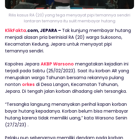
Rilis kasus RA (20) yang tega menyayat pipi temannya sendiri
lantaran temannya itu sulit membayar hutang
KlikFakta
.com, JEPARA –
Tak kunjung membayar hutang
menjadi alasan pria berinisial RA (20) warga Sukosono,
Kecamatan Kedung, Jepara untuk menyayat pipi
temannya sendiri.
Kapolres Jepara
AKBP Warsono
mengatakan kejadian ini
terjadi pada Sabtu (25/02/2023). Saat itu korban AR yang
merupakan warga Tahunan bersama rekannya pulang
nonton
orkes
di Desa Langon, Kecamatan Tahunan,
Jepara. Di tengah jalan korban dihadang oleh tersangka.
“Tersangka langsung menanyakan perihal kapan korban
bayar hutang kepadanya. Korban belum bisa membayar
hutang karena tidak memiliki uang,” kata Warsono Senin
(27/2/23) .
Pelaku pun sebenarnya memiliki dendam pada korban