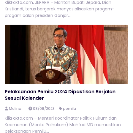
KlikFakta.com, JEPARA – Mantan Bupati Jepara, Dian
Kristiandi, terus bergerak menyosialisasikan progam-
progam calon presiden Ganjar...
Pelaksanaan Pemilu 2024 Dipastikan Berjalan
Sesuai Kalender
Melina
08/08/2023
pemilu
KlikFakta.com – Menteri Koordinator Politik Hukum dan
Keamanan (Menko Polhukam) Mahfud MD memastikan
pelaksanaan Pemilu...