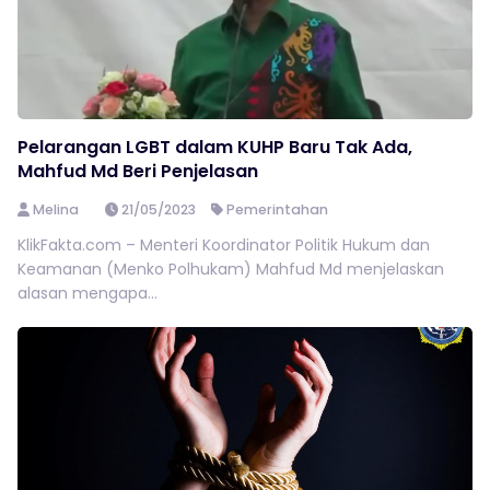
Pelarangan LGBT dalam KUHP Baru Tak Ada,
Mahfud Md Beri Penjelasan
Melina
21/05/2023
Pemerintahan
KlikFakta.com – Menteri Koordinator Politik Hukum dan
Keamanan (Menko Polhukam) Mahfud Md menjelaskan
alasan mengapa...