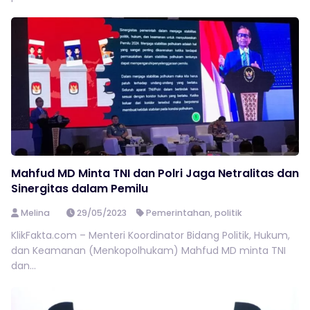
Mahfud MD Minta TNI dan Polri Jaga Netralitas dan
Sinergitas dalam Pemilu
Melina
29/05/2023
Pemerintahan
,
politik
KlikFakta.com – Menteri Koordinator Bidang Politik, Hukum,
dan Keamanan (Menkopolhukam) Mahfud MD minta TNI
dan...