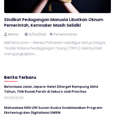
Sindikat Pedagangan Manusia Libatkan Oknum
Pemerintah, Kemnaker Masih Selidiki
Melina
12/04/2023
Pemerintahan
KlikFakta.com – Menko Polhukam sekaligus Ketua Satgas
Tindak Pidana Perdagangan Orang (TPPO) Mahfud Md
mengungkapkan...
Berita Terbaru
Betonisasi Jalan Jepara-Kelet Ditarget Rampung Akhir
Tahun, Titik Rusak Parah di Sekuro Jadi Prioritas
06/08/2026
Mahasiswa KKN UIN Sunan Kudus Sosialisasikan Program
Ekoteologi dan Digitalisasi UMKM