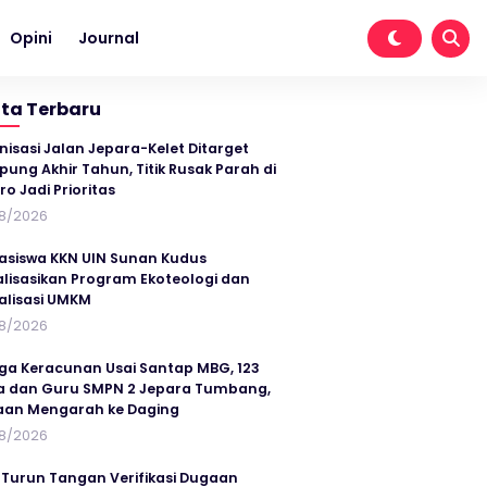
Opini
Journal
ita Terbaru
nisasi Jalan Jepara-Kelet Ditarget
ung Akhir Tahun, Titik Rusak Parah di
ro Jadi Prioritas
8/2026
siswa KKN UIN Sunan Kudus
alisasikan Program Ekoteologi dan
talisasi UMKM
8/2026
ga Keracunan Usai Santap MBG, 123
a dan Guru SMPN 2 Jepara Tumbang,
an Mengarah ke Daging
8/2026
 Turun Tangan Verifikasi Dugaan