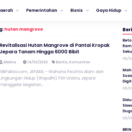
aerah
Pemerintahan
Bisnis
Gaya Hidup
g:
hutan mangrove
Ber
Beto
Revitalisasi Hutan Mangrove di Pantai Kropak
Ramp
Jepara Tanam Hingga 6000 Bibit
Seku
06/0
Melina
14/03/2023
Berita
,
Komunitas
Maha
KlikFakta.com, JEPARA – Wahana Pecinta Alam dan
Sosi
Lingkungan Hidup (Wapalhi) FSH Unisnu Jepara
Digi
menggelar kegiatan...
06/0
Didu
Sisw
Duga
06/0
BRIN