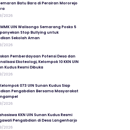
emaran Batu Bara di Perairan Mororejo
ra
8/2026
MMK UIN Walisongo Semarang Posko 5
anyekan Stop Bullying untuk
udkan Sekolah Aman
8/2026
skan Pemberdayaan Potensi Desa dan
rnalisasi Ekoteologi, Kelompok 10 KKN UIN
n Kudus Resmi Dibuka
8/2026
Kelompok 073 UIN Sunan Kudus Siap
dkan Pengabdian Bersama Masyarakat
angampel
8/2026
ahasiswa KKN UIN Sunan Kudus Resmi
awali Pengabdian di Desa Langenharjo
8/2026