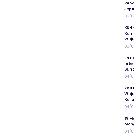
Penc
Jepa
05/0
KKN-
Kamp
Wuj
05/0
Foku
Inte
Suna
04/0
KKN 
Wuju
Kar
04/0
15 M
Meng
04/0