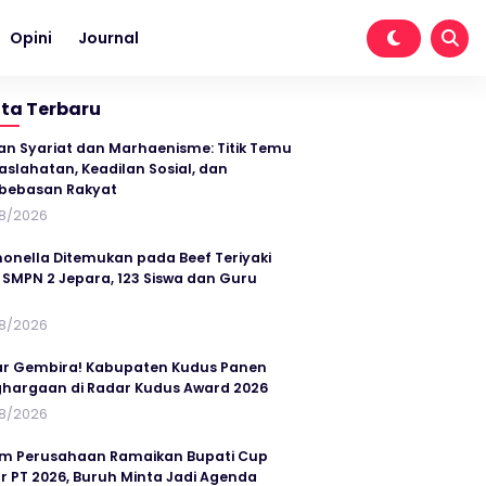
Opini
Journal
ita Terbaru
an Syariat dan Marhaenisme: Titik Temu
slahatan, Keadilan Sosial, dan
bebasan Rakyat
8/2026
onella Ditemukan pada Beef Teriyaki
SMPN 2 Jepara, 123 Siswa dan Guru
t
8/2026
r Gembira! Kabupaten Kudus Panen
hargaan di Radar Kudus Award 2026
8/2026
im Perusahaan Ramaikan Bupati Cup
r PT 2026, Buruh Minta Jadi Agenda