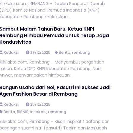
KlikFakta.com, REMBANG – Dewan Pengurus Daerah
(DPD) Komite Nasional Pemuda Indonesia (KNPI)
Kabupaten Rembang melakukan...
Sambut Malam Tahun Baru, Ketua KNPI
Rembang Himbau Pemuda Untuk Tetap Jaga
Kondusivitas
Redaksi
29/12/2025
Berita
,
rembang
klikFakta.com, Rembang – Menyambut pergantian
tahun, Ketua DPD KNPI Kabupaten Rembang, Nuril
Anwar, menyampaikan himbauan...
Bangun Usaha dari Nol, Pasutri Ini Sukses Jadi
Agen Fashion Besar di Rembang
Redaksi
25/12/2025
Berita
,
BISNIS
,
inspirasi
,
rembang
klikFakta.com, Rembang – Kisah inspiratif datang dari
pasangan suami istri (pasutri) Taqim dan Mas’udah