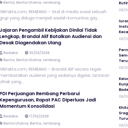
Berita
,
Berita Utama
,
rembang
Ruti
08/0
KlikFakta.com, REMBANG – Viral di media sosial sebuah
grup yang diduga menjadi wadah komunitas gay...
Iura
Inst
Jajaran Pengambil Kebijakan Dinilai Tidak
Keca
Lengkap, Brandal Alif Batalkan Audiensi dan
08/0
Desak Diagendakan Ulang
Perm
Redaksi
30/03/2026
Sema
Berita
,
Berita Utama
,
rembang
Ter
08/0
KlikFakta.com, REMBANG – Brandal Alif secara tegas
membatalkan audiensi yang sedianya digelar, lantaran
Kelo
pihak yang...
Kunj
Bad
PDI Perjuangan Rembang Perbarui
08/0
Kepengurusan, Rapat PAC Diperluas Jadi
Momentum Konsolidasi
Khit
Srag
Redaksi
17/02/2026
Turu
Berita Utama
,
Berita
,
rembang
08/0