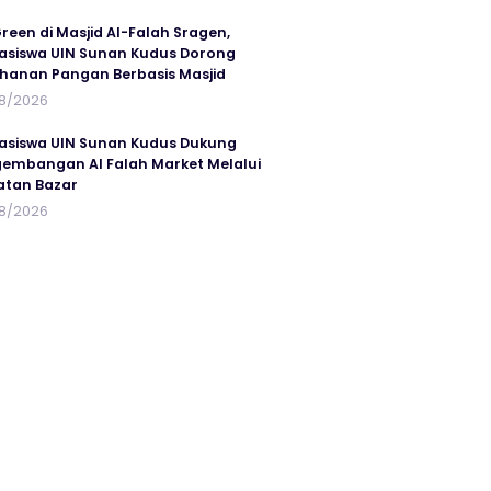
reen di Masjid Al-Falah Sragen,
siswa UIN Sunan Kudus Dorong
hanan Pangan Berbasis Masjid
8/2026
siswa UIN Sunan Kudus Dukung
embangan Al Falah Market Melalui
atan Bazar
8/2026