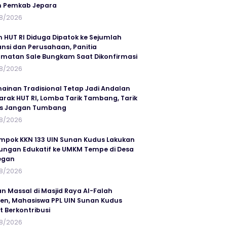
n Pemkab Jepara
8/2026
n HUT RI Diduga Dipatok ke Sejumlah
ansi dan Perusahaan, Panitia
matan Sale Bungkam Saat Dikonfirmasi
8/2026
ainan Tradisional Tetap Jadi Andalan
rak HUT RI, Lomba Tarik Tambang, Tarik
us Jangan Tumbang
8/2026
mpok KKN 133 UIN Sunan Kudus Lakukan
ungan Edukatif ke UMKM Tempe di Desa
egan
8/2026
an Massal di Masjid Raya Al-Falah
en, Mahasiswa PPL UIN Sunan Kudus
t Berkontribusi
8/2026