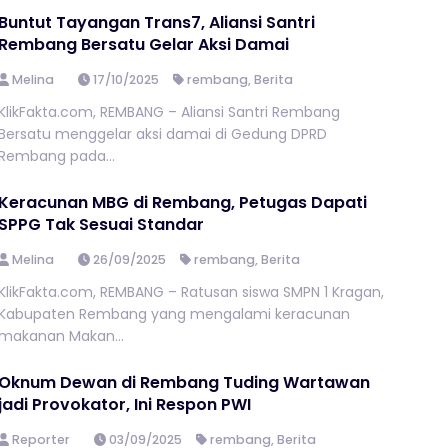
Buntut Tayangan Trans7, Aliansi Santri
Rembang Bersatu Gelar Aksi Damai
Melina
17/10/2025
rembang
,
Berita
KlikFakta.com, REMBANG – Aliansi Santri Rembang
Bersatu menggelar aksi damai di Gedung DPRD
Rembang pada...
Keracunan MBG di Rembang, Petugas Dapati
SPPG Tak Sesuai Standar
Melina
26/09/2025
rembang
,
Berita
KlikFakta.com, REMBANG – Ratusan siswa SMPN 1 Kragan,
Kabupaten Rembang yang mengalami keracunan
makanan Makan...
Oknum Dewan di Rembang Tuding Wartawan
jadi Provokator, Ini Respon PWI
Reporter
03/09/2025
rembang
,
Berita