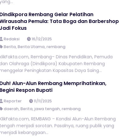
yang...
Dindikpora Rembang Gelar Pelatihan
Wirausaha Pemula: Tata Boga dan Barbershop
Jadi Fokus
Redaksi
16/12/2025
Berita
,
Berita Utama
,
rembang
klikFakta.com, Rembang– Dinas Pendidikan, Pemuda
dan Olahraga (Dindikpora) Kabupaten Rembang
menggelar Peningkatan Kapasitas Daya Saing...
Duh! Alun-Alun Rembang Memprihatinkan,
Begini Respon Bupati
Reporter
11/11/2025
daerah
,
Berita
,
jawa tengah
,
rembang
KlikFakta.com, REMBANG – Kondisi Alun-Alun Rembang
tengah menjadi sorotan. Pasalnya, ruang publik yang
menjadi kebanggaan...