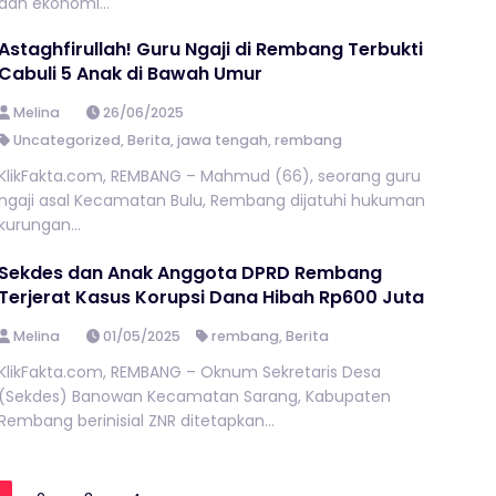
dan ekonomi...
Astaghfirullah! Guru Ngaji di Rembang Terbukti
Cabuli 5 Anak di Bawah Umur
Melina
26/06/2025
Uncategorized
,
Berita
,
jawa tengah
,
rembang
KlikFakta.com, REMBANG – Mahmud (66), seorang guru
ngaji asal Kecamatan Bulu, Rembang dijatuhi hukuman
kurungan...
Sekdes dan Anak Anggota DPRD Rembang
Terjerat Kasus Korupsi Dana Hibah Rp600 Juta
Melina
01/05/2025
rembang
,
Berita
KlikFakta.com, REMBANG – Oknum Sekretaris Desa
(Sekdes) Banowan Kecamatan Sarang, Kabupaten
Rembang berinisial ZNR ditetapkan...