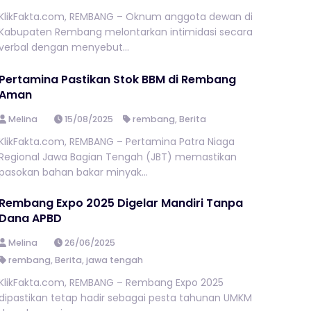
KlikFakta.com, REMBANG – Oknum anggota dewan di
Kabupaten Rembang melontarkan intimidasi secara
verbal dengan menyebut...
Pertamina Pastikan Stok BBM di Rembang
Aman
Melina
15/08/2025
rembang
,
Berita
KlikFakta.com, REMBANG – Pertamina Patra Niaga
Regional Jawa Bagian Tengah (JBT) memastikan
pasokan bahan bakar minyak...
Rembang Expo 2025 Digelar Mandiri Tanpa
Dana APBD
Melina
26/06/2025
rembang
,
Berita
,
jawa tengah
KlikFakta.com, REMBANG – Rembang Expo 2025
dipastikan tetap hadir sebagai pesta tahunan UMKM