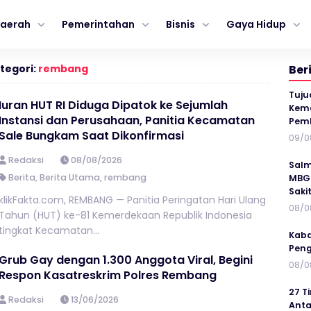
aerah
Pemerintahan
Bisnis
Gaya Hidup
tegori:
rembang
Ber
Tuju
Iuran HUT RI Diduga Dipatok ke Sejumlah
Kema
Instansi dan Perusahaan, Panitia Kecamatan
Pem
Sale Bungkam Saat Dikonfirmasi
09/0
Redaksi
08/08/2026
Salm
Berita
,
Berita Utama
,
rembang
MBG 
Saki
klikFakta.com, REMBANG — Panitia Peringatan Hari Ulang
08/0
Tahun (HUT) ke-81 Kemerdekaan Republik Indonesia
tingkat Kecamatan...
Kaba
Peng
Grub Gay dengan 1.300 Anggota Viral, Begini
08/0
Respon Kasatreskrim Polres Rembang
27 T
Redaksi
13/06/2026
Anta