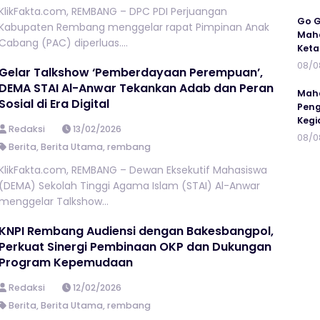
KlikFakta.com, REMBANG – DPC PDI Perjuangan
Go G
Kabupaten Rembang menggelar rapat Pimpinan Anak
Maha
Cabang (PAC) diperluas....
Keta
08/0
Gelar Talkshow ‘Pemberdayaan Perempuan’,
DEMA STAI Al-Anwar Tekankan Adab dan Peran
Maha
Sosial di Era Digital
Peng
Kegi
Redaksi
13/02/2026
08/0
Berita
,
Berita Utama
,
rembang
KlikFakta.com, REMBANG – Dewan Eksekutif Mahasiswa
(DEMA) Sekolah Tinggi Agama Islam (STAI) Al-Anwar
menggelar Talkshow...
KNPI Rembang Audiensi dengan Bakesbangpol,
Perkuat Sinergi Pembinaan OKP dan Dukungan
Program Kepemudaan
Redaksi
12/02/2026
Berita
,
Berita Utama
,
rembang