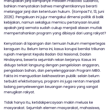
merupakan janji kampanye Presiden Prabowo Subianto,
bahkan menyatakan bahwa menghentikannya berarti
melanggar janji dan ketentuan hukum. (KompasTV, 13, juni
2026). Pengakuan ini jujur mengakui dimensi politik di balik
kebijakan, namun sekaligus memicu pertanyaan krusial:
apakah janji semata sudah cukup menjadi alasan mutlak
mempertahankan program yang dibiayai dari uang rakyat?
Kenyataan di lapangan dan temuan hukum mempertegas
keraguan itu. Belum lama ini, kasus korupsi bernilai triliunan
rupiah menjerat Kepala Badan Gizi Nasional, Dadan
Hindayana, beserta sejumlah rekan kerjanya. Kasus ini
diduga terkait langsung dengan pengelolaan anggaran,
pengadaan bahan, dan penyelenggaraan Program MBG.
Fakta ini menguatkan kekhawatiran publik: selain belum
terbukti efektivitasnya, program ini juga rentan menjadi
ladang penyelewengan keuangan negara yang sangat
merugikan rakyat.
Tidak hanya itu, ketidakpercayaan makin meluas ke
masyarakat. Sejumlah elemen masyarakat, mahasiswa,