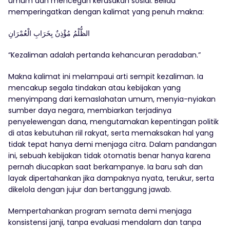
umum dan mencegah kerusakan sosial. Beliau
memperingatkan dengan kalimat yang penuh makna:
الظُّلْمُ مُؤْذِنٌ بِخَرَابِ الْعُمْرَانِ
“Kezaliman adalah pertanda kehancuran peradaban.”
Makna kalimat ini melampaui arti sempit kezaliman. Ia
mencakup segala tindakan atau kebijakan yang
menyimpang dari kemaslahatan umum, menyia-nyiakan
sumber daya negara, membiarkan terjadinya
penyelewengan dana, mengutamakan kepentingan politik
di atas kebutuhan riil rakyat, serta memaksakan hal yang
tidak tepat hanya demi menjaga citra. Dalam pandangan
ini, sebuah kebijakan tidak otomatis benar hanya karena
pernah diucapkan saat berkampanye. Ia baru sah dan
layak dipertahankan jika dampaknya nyata, terukur, serta
dikelola dengan jujur dan bertanggung jawab.
Mempertahankan program semata demi menjaga
konsistensi janji, tanpa evaluasi mendalam dan tanpa