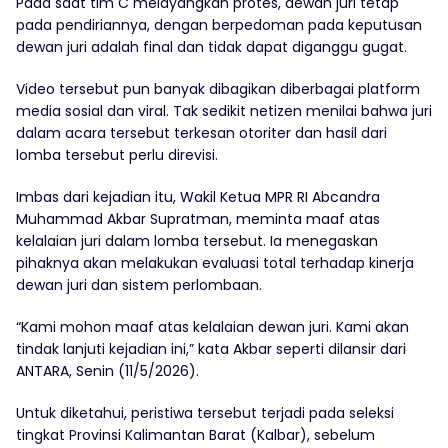
Pada saat tim C melayangkan protes, dewan juri tetap
pada pendiriannya, dengan berpedoman pada keputusan
dewan juri adalah final dan tidak dapat diganggu gugat.
Video tersebut pun banyak dibagikan diberbagai platform
media sosial dan viral. Tak sedikit netizen menilai bahwa juri
dalam acara tersebut terkesan otoriter dan hasil dari
lomba tersebut perlu direvisi.
Imbas dari kejadian itu, Wakil Ketua MPR RI Abcandra
Muhammad Akbar Supratman, meminta maaf atas
kelalaian juri dalam lomba tersebut. Ia menegaskan
pihaknya akan melakukan evaluasi total terhadap kinerja
dewan juri dan sistem perlombaan.
“Kami mohon maaf atas kelalaian dewan juri. Kami akan
tindak lanjuti kejadian ini,” kata Akbar seperti dilansir dari
ANTARA, Senin (11/5/2026).
Untuk diketahui, peristiwa tersebut terjadi pada seleksi
tingkat Provinsi Kalimantan Barat (Kalbar), sebelum