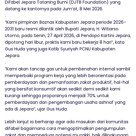
Difabel Jepara Tataning Bumi (DJTB Foundation) yang
datang ke kantornya pada Jum’at, 8 Mei 2026.
.
“Kami pimpinan Baznas Kabupaten Jepara periode 2026–
2031 baru resmi dilantik oleh Bupati Jepara, H. Witiarso
Utomo, pada Senin, 27 April 2026, di Pendopo Kartini Jepara,
dipotong hari libur, praktis kami baru bekerja 8 hari”, kata
Gus Huda yang juga Katib Syuriyah PCNU Kabupaten
Jepara.
.
“Kami akan tancap gas untuk pembenahan internal sambil
memperbaiki program kerja yang lebih berorientasi pada
pemberdayaan dan pemanfaatan zakat produktif, hal-hal
yang bersifat konsumtif akan sedikit demi sedikit kami
kurangi sehingga proporsinya menjadi 70% untuk
pemberdayaan dan pengembangan usaha ashnaf yang
ada di Jepara”, ujar Gus Huda.
Lebih lanjut ia berharap agar ada masukan dari komunitas
difabel bagaimana cara mengoptimalkan pengumpulan
zakat dan memperluas potensi muzakki, baik dilingkungan