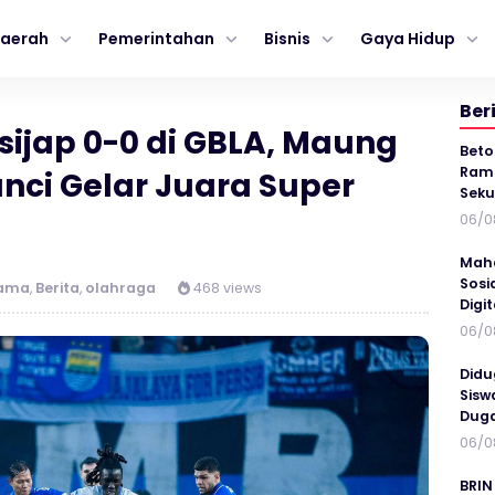
aerah
Pemerintahan
Bisnis
Gaya Hidup
Ber
sijap 0-0 di GBLA, Maung
Beto
Ramp
nci Gelar Juara Super
Seku
06/0
Maha
Sosi
tama
,
Berita
,
olahraga
468 views
Digi
06/0
Didu
Sisw
Duga
06/0
BRIN