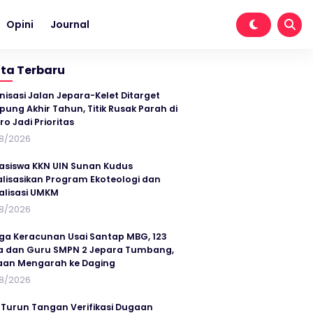
Opini
Journal
ita Terbaru
nisasi Jalan Jepara-Kelet Ditarget
ung Akhir Tahun, Titik Rusak Parah di
ro Jadi Prioritas
8/2026
siswa KKN UIN Sunan Kudus
alisasikan Program Ekoteologi dan
talisasi UMKM
8/2026
ga Keracunan Usai Santap MBG, 123
a dan Guru SMPN 2 Jepara Tumbang,
an Mengarah ke Daging
8/2026
 Turun Tangan Verifikasi Dugaan