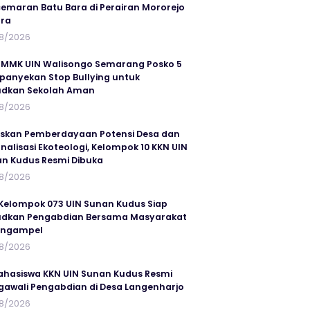
emaran Batu Bara di Perairan Mororejo
ra
8/2026
MMK UIN Walisongo Semarang Posko 5
anyekan Stop Bullying untuk
udkan Sekolah Aman
8/2026
skan Pemberdayaan Potensi Desa dan
rnalisasi Ekoteologi, Kelompok 10 KKN UIN
n Kudus Resmi Dibuka
8/2026
Kelompok 073 UIN Sunan Kudus Siap
dkan Pengabdian Bersama Masyarakat
angampel
8/2026
ahasiswa KKN UIN Sunan Kudus Resmi
awali Pengabdian di Desa Langenharjo
8/2026