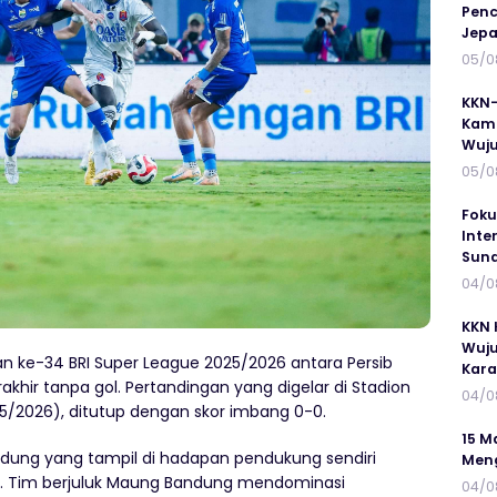
Penc
Jepa
05/0
KKN-
Kamp
Wuj
05/0
Foku
Inte
Suna
04/0
KKN 
Wuju
n ke-34 BRI Super League 2025/2026 antara Persib
Kar
akhir tanpa gol. Pertandingan yang digelar di Stadion
04/0
5/2026), ditutup dengan skor imbang 0-0.
15 M
Bandung yang tampil di hadapan pendukung sendiri
Meng
an. Tim berjuluk Maung Bandung mendominasi
04/0