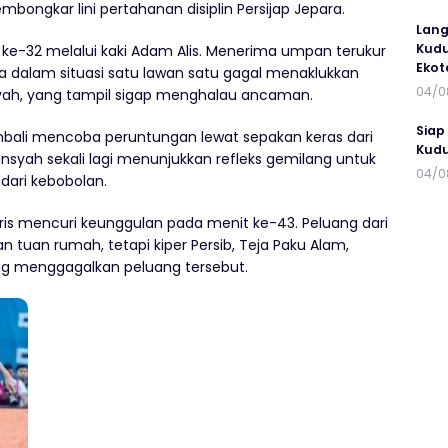
ongkar lini pertahanan disiplin Persijap Jepara.
Lang
Kudu
 ke-32 melalui kaki Adam Alis. Menerima umpan terukur
Ekot
a dalam situasi satu lawan satu gagal menaklukkan
04/0
syah, yang tampil sigap menghalau ancaman.
Siap
bali mencoba peruntungan lewat sepakan keras dari
Kudu
nsyah sekali lagi menunjukkan refleks gemilang untuk
04/0
dari kebobolan.
yaris mencuri keunggulan pada menit ke-43. Peluang dari
tuan rumah, tetapi kiper Persib, Teja Paku Alam,
g menggagalkan peluang tersebut.