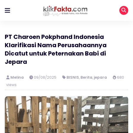
PT Charoen Pokphand Indonesia
Klarifikasi Nama Perusahaannya
Dicatut untuk Peternakan Babi di
Jepara
Melina
09/08/2025
BISNIS
,
Berita
,
jepara
680
views