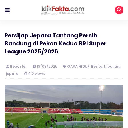
Persijap Jepara Tantang Persib
Bandung di Pekan Kedua BRI Super
League 2025/2026
Reporter
18/08/2025
GAYA HIDUP
,
Berita
,
hiburan
,
jepara
612 views