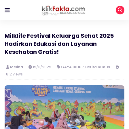
Milklife Festival Keluarga Sehat 2025
Hadirkan Edukasi dan Layanan
Kesehatan Gratis!
Melina
15/11/2025
GAYA HIDUP
,
Berita
,
kudus
812 views