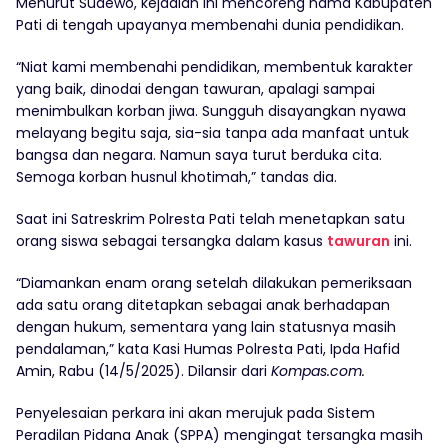
Menurut Sudewo, kejadian ini mencoreng nama Kabupaten
Pati di tengah upayanya membenahi dunia pendidikan.
“Niat kami membenahi pendidikan, membentuk karakter
yang baik, dinodai dengan tawuran, apalagi sampai
menimbulkan korban jiwa. Sungguh disayangkan nyawa
melayang begitu saja, sia-sia tanpa ada manfaat untuk
bangsa dan negara. Namun saya turut berduka cita.
Semoga korban husnul khotimah,” tandas dia.
Saat ini Satreskrim Polresta Pati telah menetapkan satu
orang siswa sebagai tersangka dalam kasus
tawuran
ini.
“Diamankan enam orang setelah dilakukan pemeriksaan
ada satu orang ditetapkan sebagai anak berhadapan
dengan hukum, sementara yang lain statusnya masih
pendalaman,” kata Kasi Humas Polresta Pati, Ipda Hafid
Amin, Rabu (14/5/2025). Dilansir dari
Kompas.com.
Penyelesaian perkara ini akan merujuk pada Sistem
Peradilan Pidana Anak (SPPA) mengingat tersangka masih