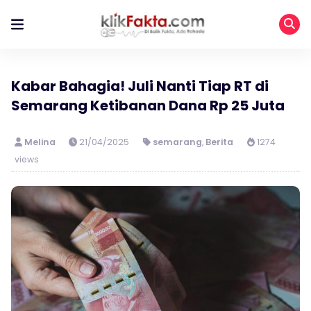
Kabar Bahagia! Juli Nanti Tiap RT di
Semarang Ketibanan Dana Rp 25 Juta
Melina
21/04/2025
semarang
,
Berita
1274
views