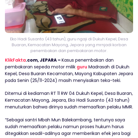
Eko Hadi Susanto (43 tahun), guru ngaji di Dukuh Kepel, Desa
Buaran, Kemacatan Mayong, Jepara yang mrnjadi korban
penembakan dan pembakaran motor.
KlikFakta
.com, JEPARA –
Kasus penembakan dan
pembakaran sepeda motor milik
guru
Madrasah di Dukuh
Kepel, Desa Buaran Kecamatan, Mayong Kabupaten Jepara
pada Senin (25/11-2024) masih menyisakan teka-teki.
Ditemui di kediaman RT 11 RW 04 Dukuh Kepel, Desa Buaran,
Kemacatan Mayong, Jepara, Eko Hadi Susanto (43 tahun)
menuturkan bahwa dirinya sudah memaafkan pelaku MMR.
“Sebagai santri Mbah Mun Balekambang, tentunya saya
sudah memaafkan pelaku namun proses hukum harus
ditegakkan seadil-adilnya agar memberikan efek jera bagi