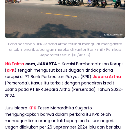
Para nasabah BPR Jepara Artha terlihat mengular mengantre
untuk menarik tabungan mereka di kantor Bank milik Pemkab
Jepara tersebut. (KF/Aris S)
klikFakta
.com, JAKARTA
– Komisi Pemberantasan Korupsi
(
KPK
) tengah mengusut kasus dugaan tindak pidana
korupsi di PT Bank Perkreditan Rakyat (BPR)
Jepara Artha
(Perseroda). Kasus itu terkait dengan pencairan kredit
usaha pada PT BPR Jepara Artha (Perseroda) Tahun 2022-
2024.
Juru bicara
KPK
Tessa Mahardhika Sugiarto
mengungkapkan bahwa dalam perkara itu KPK telah
mencegah lima orang untuk bepergian ke luar negeri.
Cegah dilakukan per 26 September 2024 lalu dan berlaku