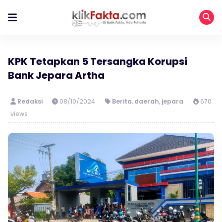
KPK Tetapkan 5 Tersangka Korupsi
Bank Jepara Artha
Redaksi
08/10/2024
Berita
,
daerah
,
jepara
670
views