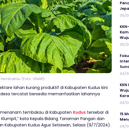
Penc
Jepa
05/0
KKN-
Kamp
Wuj
05/0
Foku
Inte
Suna
04/0
 tembakau (Foto: UNAIR)
KKN 
ektare lahan kurang produktif di Kabupaten Kudus kini
Wuju
 desa tercatat bersedia memanfaatkan lahannya
Kar
04/0
ia menanam tembakau di Kabupaten
Kudus
tersebar di
15 M
 Klumpit,” kata Kepala Bidang Tanaman Pangan dan
Meng
n Kabupaten Kudus Agus Setiawan, Selasa (9/7/2024).
04/0