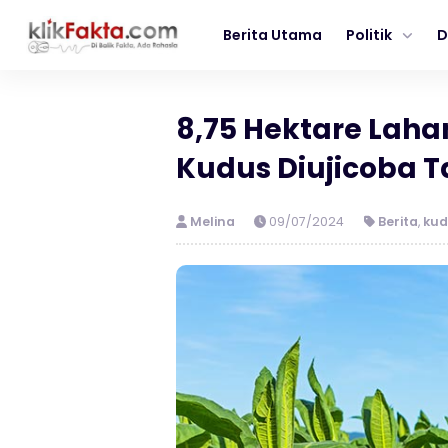
Berita Utama
Politik
D
8,75 Hektare Laha
Kudus Diujicoba
Melina
09/07/2024
Berita
,
kud