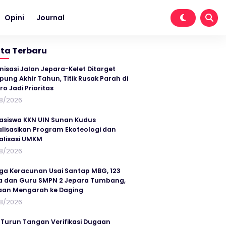
Opini
Journal
ita Terbaru
nisasi Jalan Jepara-Kelet Ditarget
ung Akhir Tahun, Titik Rusak Parah di
ro Jadi Prioritas
8/2026
siswa KKN UIN Sunan Kudus
alisasikan Program Ekoteologi dan
talisasi UMKM
8/2026
ga Keracunan Usai Santap MBG, 123
a dan Guru SMPN 2 Jepara Tumbang,
an Mengarah ke Daging
8/2026
 Turun Tangan Verifikasi Dugaan