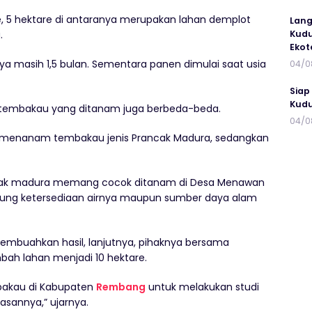
e, 5 hektare di antaranya merupakan lahan demplot
Lang
Kudu
.
Ekot
nya masih 1,5 bulan. Sementara panen dimulai saat usia
04/0
Siap
Kudu
n tembakau yang ditanam juga berbeda-beda.
04/0
g menanam tembakau jenis Prancak Madura, sedangkan
erancak madura memang cocok ditanam di Desa Menawan
ng ketersediaan airnya maupun sumber daya alam
mbuahkan hasil, lanjutnya, pihaknya bersama
ah lahan menjadi 10 hektare.
mbakau di Kabupaten
Rembang
untuk melakukan studi
asannya,” ujarnya.