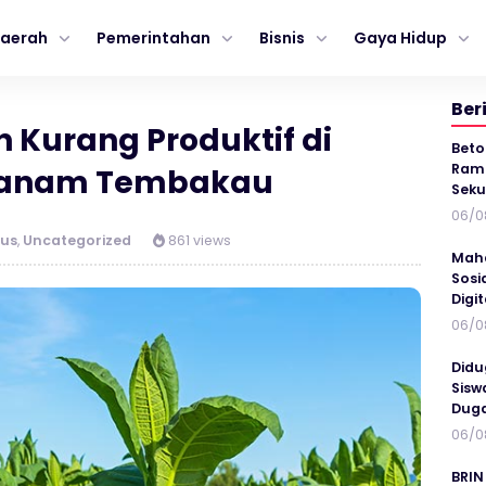
aerah
Pemerintahan
Bisnis
Gaya Hidup
Ber
n Kurang Produktif di
Beto
Ramp
 Tanam Tembakau
Seku
06/0
us
,
Uncategorized
861 views
Maha
Sosi
Digi
06/0
Didu
Sisw
Duga
06/0
BRIN