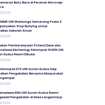
emaran Batu Bara di Perairan Mororejo
ra
8/2026
MMK UIN Walisongo Semarang Posko 5
anyekan Stop Bullying untuk
udkan Sekolah Aman
8/2026
skan Pemberdayaan Potensi Desa dan
rnalisasi Ekoteologi, Kelompok 10 KKN UIN
n Kudus Resmi Dibuka
8/2026
Kelompok 073 UIN Sunan Kudus Siap
dkan Pengabdian Bersama Masyarakat
angampel
8/2026
ahasiswa KKN UIN Sunan Kudus Resmi
awali Pengabdian di Desa Langenharjo
8/2026