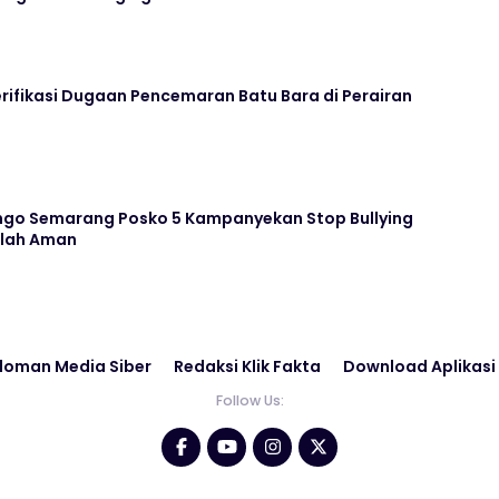
rifikasi Dugaan Pencemaran Batu Bara di Perairan
go Semarang Posko 5 Kampanyekan Stop Bullying
olah Aman
doman Media Siber
Redaksi Klik Fakta
Download Aplikasi
Follow Us: