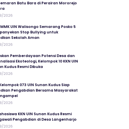
emaran Batu Bara di Perairan Mororejo
ra
8/2026
MMK UIN Walisongo Semarang Posko 5
anyekan Stop Bullying untuk
udkan Sekolah Aman
8/2026
skan Pemberdayaan Potensi Desa dan
rnalisasi Ekoteologi, Kelompok 10 KKN UIN
n Kudus Resmi Dibuka
8/2026
Kelompok 073 UIN Sunan Kudus Siap
dkan Pengabdian Bersama Masyarakat
angampel
8/2026
ahasiswa KKN UIN Sunan Kudus Resmi
awali Pengabdian di Desa Langenharjo
8/2026