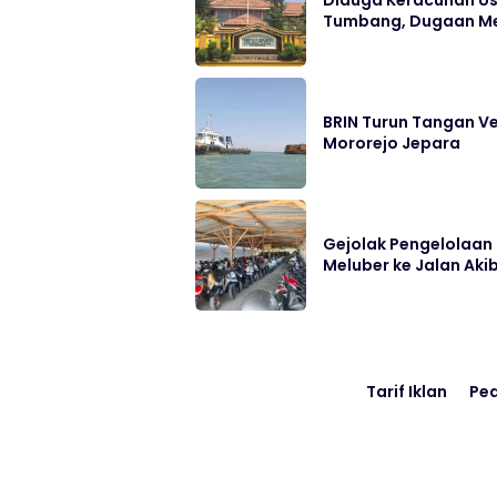
Diduga Keracunan Us
Tumbang, Dugaan Me
BRIN Turun Tangan Ve
Mororejo Jepara
Gejolak Pengelolaan P
Meluber ke Jalan Aki
Tarif Iklan
Pe