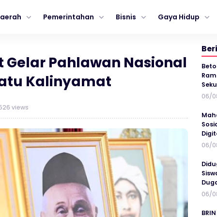
aerah
Pemerintahan
Bisnis
Gaya Hidup
Ber
 Gelar Pahlawan Nasional
Beto
Ramp
Ratu Kalinyamat
Seku
06/0
526 views
Maha
Sosi
Digi
06/0
Didu
Sisw
Duga
06/0
BRIN