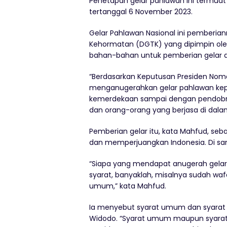
Penetapan gelar pahlawan ini termua
tertanggal 6 November 2023.
Gelar Pahlawan Nasional ini pemberia
Kehormatan (DGTK) yang dipimpin o
bahan-bahan untuk pemberian gelar 
“Berdasarkan Keputusan Presiden Nomo
menganugerahkan gelar pahlawan kepa
kemerdekaan sampai dengan pendobra
dan orang-orang yang berjasa di dalam
Pemberian gelar itu, kata Mahfud, se
dan memperjuangkan Indonesia. Di sa
“Siapa yang mendapat anugerah gelar
syarat, banyaklah, misalnya sudah wafa
umum,” kata Mahfud.
Ia menyebut syarat umum dan syarat k
Widodo. “Syarat umum maupun syarat k