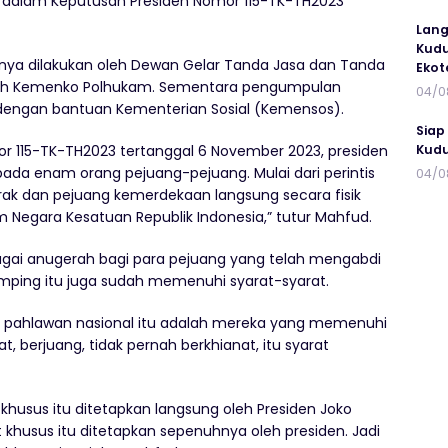
t dalam Keputusan Presiden Nomor 115-TK-TH2023
Lang
Kudu
nnya dilakukan oleh Dewan Gelar Tanda Jasa dan Tanda
Ekot
leh Kemenko Polhukam. Sementara pengumpulan
04/0
dengan bantuan Kementerian Sosial (Kemensos).
Siap
Kudu
r 115-TK-TH2023 tertanggal 6 November 2023, presiden
da enam orang pejuang-pejuang. Mulai dari perintis
04/0
k dan pejuang kemerdekaan langsung secara fisik
 Negara Kesatuan Republik Indonesia,” tutur Mahfud.
bagai anugerah bagi para pejuang yang telah mengabdi
mping itu juga sudah memenuhi syarat-syarat.
 pahlawan nasional itu adalah mereka yang memenuhi
t, berjuang, tidak pernah berkhianat, itu syarat
husus itu ditetapkan langsung oleh Presiden Joko
husus itu ditetapkan sepenuhnya oleh presiden. Jadi