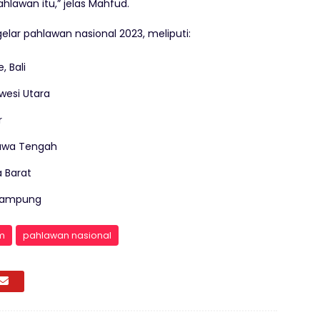
lawan itu,” jelas Mahfud.
ar pahlawan nasional 2023, meliputi:
 Bali
wesi Utara
r
awa Tengah
 Barat
Lampung
om
pahlawan nasional