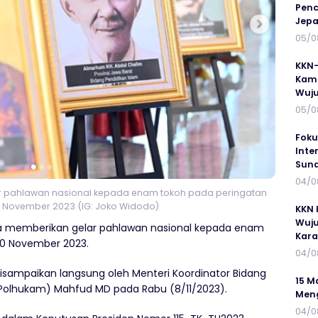
Penc
Jepa
05/0
KKN-
Kamp
Wuj
05/0
Foku
Inte
Suna
04/0
r pahlawan nasional kepada enam tokoh pada peringatan
0 November 2023 (IG: Joko Widodo)
KKN 
Wuju
a memberikan gelar pahlawan nasional kepada enam
Kar
10 November 2023.
04/0
sampaikan langsung oleh Menteri Koordinator Bidang
15 M
Polhukam) Mahfud MD pada Rabu (8/11/2023).
Meng
04/0