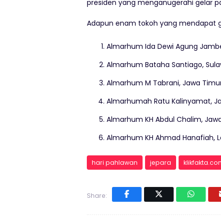
presiden yang menganugerahi gelar pah
Adapun enam tokoh yang mendapat gel
Almarhum Ida Dewi Agung Jambe,
Almarhum Bataha Santiago, Sula
Almarhum M Tabrani, Jawa Timu
Almarhumah Ratu Kalinyamat, J
Almarhum KH Abdul Chalim, Jawa
Almarhum KH Ahmad Hanafiah, 
hari pahlawan
jepara
klikfakta.c
Share: