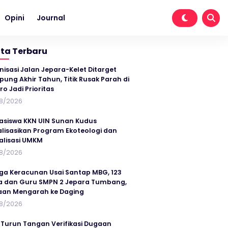
Opini
Journal
ita Terbaru
nisasi Jalan Jepara-Kelet Ditarget
ung Akhir Tahun, Titik Rusak Parah di
ro Jadi Prioritas
8/2026
siswa KKN UIN Sunan Kudus
alisasikan Program Ekoteologi dan
talisasi UMKM
8/2026
ga Keracunan Usai Santap MBG, 123
a dan Guru SMPN 2 Jepara Tumbang,
an Mengarah ke Daging
8/2026
 Turun Tangan Verifikasi Dugaan