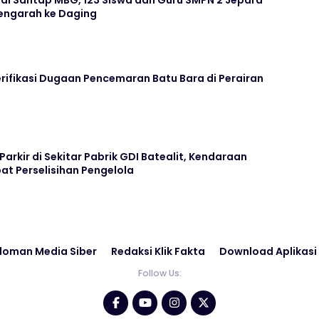
ai Santap MBG, 123 Siswa dan Guru SMPN 2 Jepara
ngarah ke Daging
rifikasi Dugaan Pencemaran Batu Bara di Perairan
arkir di Sekitar Pabrik GDI Batealit, Kendaraan
bat Perselisihan Pengelola
doman Media Siber
Redaksi Klik Fakta
Download Aplikasi
Follow Us: