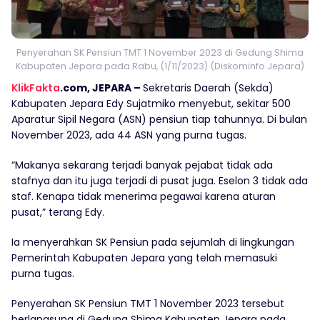
Penyerahan SK Pensiun TMT 1 November 2023 di Gedung Shima
Kabupaten Jepara pada Rabu, (1/11/2023) (Diskominfo Jepara)
KlikFakta
.com, JEPARA –
Sekretaris Daerah (Sekda)
Kabupaten Jepara Edy Sujatmiko menyebut, sekitar 500
Aparatur Sipil Negara (ASN) pensiun tiap tahunnya. Di bulan
November 2023, ada 44 ASN yang purna tugas.
“Makanya sekarang terjadi banyak pejabat tidak ada
stafnya dan itu juga terjadi di pusat juga. Eselon 3 tidak ada
staf. Kenapa tidak menerima pegawai karena aturan
pusat,” terang Edy.
Ia menyerahkan SK Pensiun pada sejumlah di lingkungan
Pemerintah Kabupaten Jepara yang telah memasuki
purna tugas.
Penyerahan SK Pensiun TMT 1 November 2023 tersebut
berlangsung di Gedung Shima Kabupaten Jepara pada