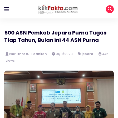
500 ASN Pemkab Jepara Purna Tugas
Tiap Tahun, Bulan ini 44 ASN Purna
Nur Ithrotul Fadhilah
01/11/2023
jepara
445
views