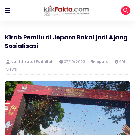
Kirab Pemilu di Jepara Bakal jadi Ajang
Sosialisasi
Nur Ithrotul Fadhilah
07/10/2023
jepara
491
views