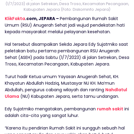
(1/7/2023) di jalan Setrekan, Desa Troso, Kecamatan Pecangaan,
Kabupaten Jepara (Foto: Diskominfo Jepara)
KlikFakta
.com, JEPARA –
Pembangunan Rumah Sakit
Umum (RSU) Anugerah Sehat jadi wujud pendekatan hati
kepada masyarakat melalui pelayanan kesehatan.
Hal tersebut disampaikan Sekda Jepara Edy Sujatmiko saat
peletakan batu pertama pembangunan RSU Anugerah
Sehat (ASEH) pada Sabtu (1/7/2023) di jalan Setrekan, Desa
Troso, Kecamatan Pecangaan, Kabupaten Jepara.
Turut hadir Ketua umum Yayasan Anugerah Sehat, KH.
Khayatun Abdullah Hadziq, Mustasyar NU KH. Ma’mun
Abdullah, pengurus cabang wilayah dan ranting
Nahdlatul
Ulama
(NU) Kabupaten Jepara, serta tamu undangan.
Edy Sujatmiko mengatakan, pembangunan
rumah sakit
ini
adalah cita-cita yang sangat luhur.
“Karena itu pendirian Rumah Sakit ini sungguh sebuah hal