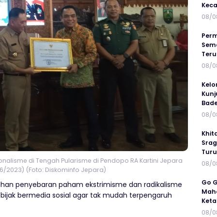
Keca
08/0
Perm
Sema
Ter
08/0
Kelo
Kunj
Bad
08/0
Khit
Srag
Turu
onalisme di Tengah Pularisme di Pendopo RA Kartini Jepara
08/0
6/2023) (Foto: Diskominfo Jepara)
Go G
lahan penyebaran paham ekstrimisme dan radikalisme
Maha
g bijak bermedia sosial agar tak mudah terpengaruh
Keta
08/0