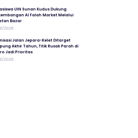
siswa UIN Sunan Kudus Dukung
embangan Al Falah Market Melalui
atan Bazar
8/2026
nisasi Jalan Jepara-Kelet Ditarget
ung Akhir Tahun, Titik Rusak Parah di
ro Jadi Prioritas
8/2026