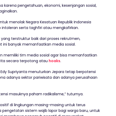
a karena pengetahuan, ekonomi, kesenjangan sosial,
aginalkan.
ntuk menolak Negara Kesatuan Republik Indonesia
p intoleran serta taghfiri atau mengkafirkan.
 yang terstruktur baik dari proses rekrutmen,
t ini banyak memanfaatkan media sosial.
un memiliki tim media sosial agar bisa memanfaatkan
a secara terpotong atau
hoaks
.
a Edy Supriyanta menuturkan Jepara tetap berpotensi
ena adanya sektor pariwisata dan adanya perusahaan
otensi masuknya paham radikalisme,” tuturnya.
sitif di lingkungan masing-masing untuk terus
nya pengetatan sistem wajib lapor bagi warga baru, untuk