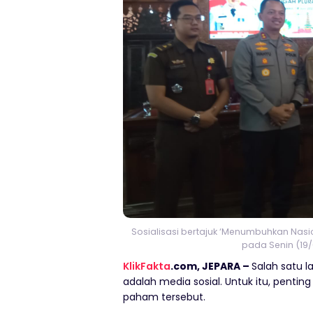
Sosialisasi bertajuk ‘Menumbuhkan Nasi
pada Senin (19/
KlikFakta
.com, JEPARA –
Salah satu 
adalah media sosial. Untuk itu, pentin
paham tersebut.