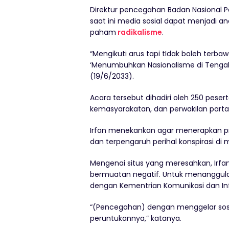
Direktur pencegahan Badan Nasional P
saat ini media sosial dapat menjadi
paham
radikalisme
.
“Mengikuti arus tapi tIdak boleh terbawa
‘Menumbuhkan Nasionalisme di Tengah P
(19/6/2033).
Acara tersebut dihadiri oleh 250 peser
kemasyarakatan, dan perwakilan partai 
Irfan menekankan agar menerapkan pr
dan terpengaruh perihal konspirasi di m
Mengenai situs yang meresahkan, Irf
bermuatan negatif. Untuk menanggulan
dengan Kementrian Komunikasi dan In
“(Pencegahan) dengan menggelar sos
peruntukannya,” katanya.