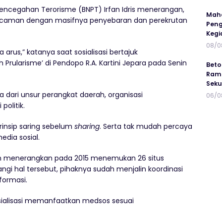
encegahan Terorisme (BNPT) Irfan Idris menerangan,
Maha
 ancaman dengan masifnya penyebaran dan perekrutan
Peng
Kegi
08/0
 arus,” katanya saat sosialisasi bertajuk
rularisme’ di Pendopo R.A. Kartini Jepara pada Senin
Beto
Ramp
Seku
ta dari unsur perangkat daerah, organisasi
06/0
politik.
insip saring sebelum
sharing
. Serta tak mudah percaya
edia sosial.
an menerangkan pada 2015 menemukan 26 situs
gi hal tersebut, pihaknya sudah menjalin koordinasi
formasi.
ialisasi memanfaatkan medsos sesuai