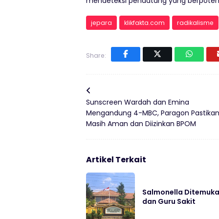
mendeteksi pendatang yang berpoten
jepara
klikfakta.com
radikalisme
Share:
Sunscreen Wardah dan Emina
Mengandung 4-MBC, Paragon Pastika
Masih Aman dan Diizinkan BPOM
Artikel Terkait
Salmonella Ditemukan
dan Guru Sakit