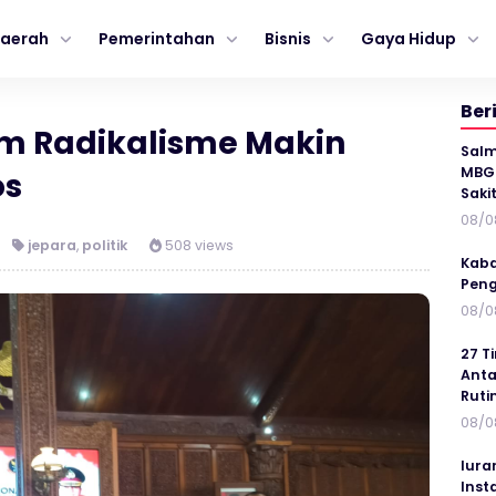
aerah
Pemerintahan
Bisnis
Gaya Hidup
Ber
m Radikalisme Makin
Salm
MBG 
os
Saki
08/0
jepara
,
politik
508 views
Kaba
Peng
08/0
27 T
Anta
Ruti
08/0
Iura
Inst