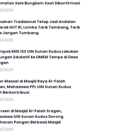
matan Sale Bungkam Saat Dikonfirmasi
8/2026
ainan Tradisional Tetap Jadi Andalan
rak HUT RI, Lomba Tarik Tambang, Tarik
us Jangan Tumbang
8/2026
mpok KKN 133 UIN Sunan Kudus Lakukan
ungan Edukatif ke UMKM Tempe di Desa
egan
8/2026
an Massal di Masjid Raya Al-Falah
en, Mahasiswa PPL UIN Sunan Kudus
t Berkontribusi
8/2026
reen di Masjid Al-Falah Sragen,
siswa UIN Sunan Kudus Dorong
hanan Pangan Berbasis Masjid
8/2026