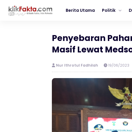
Berita Utama
Politik
D
Penyebaran Paha
Masif Lewat Meds
Nur Ithrotul Fadhilah
19/06/2023