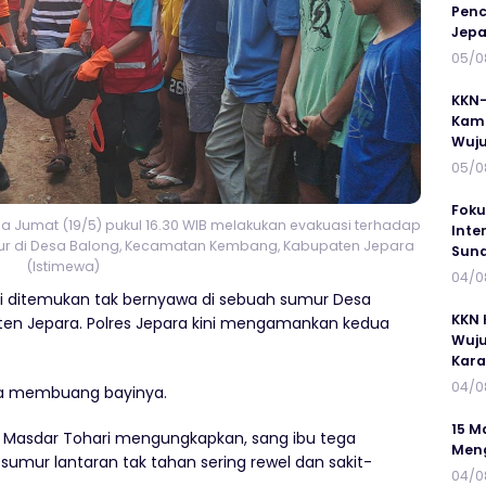
Penc
Jepa
05/0
KKN-
Kamp
Wuj
05/0
Foku
 Jumat (19/5) pukul 16.30 WIB melakukan evakuasi terhadap
Inte
mur di Desa Balong, Kecamatan Kembang, Kabupaten Jepara
Suna
(Istimewa)
04/0
i ditemukan tak bernyawa di sebuah sumur Desa
KKN 
en Jepara. Polres Jepara kini mengamankan kedua
Wuju
Kar
04/0
ga membuang bayinya.
15 M
d Masdar Tohari mengungkapkan, sang ibu tega
Meng
sumur lantaran tak tahan sering rewel dan sakit-
04/0