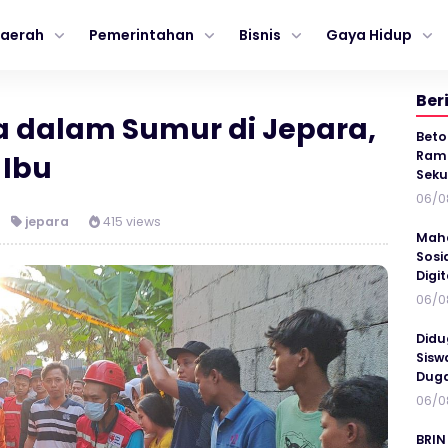
aerah
Pemerintahan
Bisnis
Gaya Hidup
Ber
a dalam Sumur di Jepara,
Beto
Ramp
 Ibu
Seku
06/0
jepara
415 views
Maha
Sosi
Digi
06/0
Didu
Sisw
Duga
06/0
BRIN