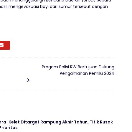
 Badan Penanggulangn Bencana Daerah (BPBD) Jepara
hasil mengevakuasi bayi dari sumur tersebut dengan
Progam Polisi RW Bertujuan Dukung
Pengamanan Pemilu 2024
ara-Kelet Ditarget Rampung Akhir Tahun, Titik Rusak
Prioritas