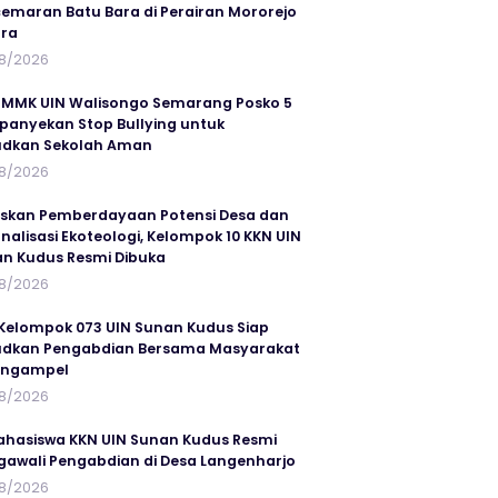
emaran Batu Bara di Perairan Mororejo
ra
8/2026
MMK UIN Walisongo Semarang Posko 5
anyekan Stop Bullying untuk
udkan Sekolah Aman
8/2026
skan Pemberdayaan Potensi Desa dan
rnalisasi Ekoteologi, Kelompok 10 KKN UIN
n Kudus Resmi Dibuka
8/2026
Kelompok 073 UIN Sunan Kudus Siap
dkan Pengabdian Bersama Masyarakat
angampel
8/2026
ahasiswa KKN UIN Sunan Kudus Resmi
awali Pengabdian di Desa Langenharjo
8/2026