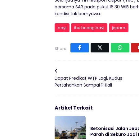
Selanjutnya Tim Respon Cepat (TRC)
bersama SAR pada pukul 16.30 WIB ber
kondisi tak bernyawa.
bayi
ibu buang bayi
jepara
Share:
Dapat Predikat WTP Lagi, Kudus
Pertahankan Sampai 11 Kali
Artikel Terkait
Betonisasi Jalan Jep
Parah di Sekuro Jadi 