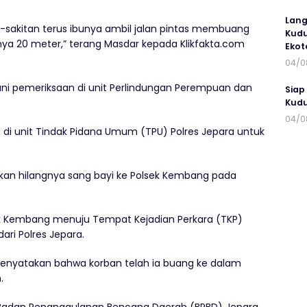
Lang
t-sakitan terus ibunya ambil jalan pintas membuang
Kudu
a 20 meter,” terang Masdar kepada Klikfakta.com
Ekot
04/0
alani pemeriksaan di unit Perlindungan Perempuan dan
Siap
Kudu
04/0
di unit Tindak Pidana Umum (TPU) Polres Jepara untuk
kan hilangnya sang bayi ke Polsek Kembang pada
lsek Kembang menuju Tempat Kejadian Perkara (TKP)
ri Polres Jepara.
enyatakan bahwa korban telah ia buang ke dalam
.