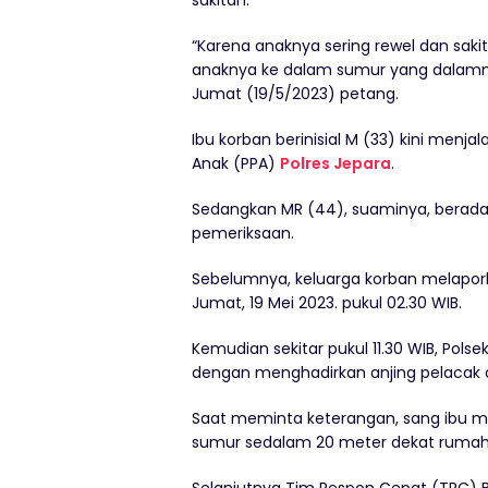
sakitan.
“Karena anaknya sering rewel dan saki
anaknya ke dalam sumur yang dalamny
Jumat (19/5/2023) petang.
Ibu korban berinisial M (33) kini menj
Anak (PPA)
Polres Jepara
.
Sedangkan MR (44), suaminya, berada 
pemeriksaan.
Sebelumnya, keluarga korban melapor
Jumat, 19 Mei 2023. pukul 02.30 WIB.
Kemudian sekitar pukul 11.30 WIB, Po
dengan menghadirkan anjing pelacak da
Saat meminta keterangan, sang ibu m
sumur sedalam 20 meter dekat rumah