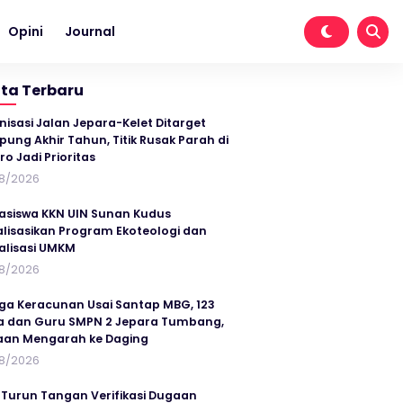
Opini
Journal
ita Terbaru
nisasi Jalan Jepara-Kelet Ditarget
ung Akhir Tahun, Titik Rusak Parah di
ro Jadi Prioritas
8/2026
siswa KKN UIN Sunan Kudus
alisasikan Program Ekoteologi dan
talisasi UMKM
8/2026
ga Keracunan Usai Santap MBG, 123
a dan Guru SMPN 2 Jepara Tumbang,
an Mengarah ke Daging
8/2026
 Turun Tangan Verifikasi Dugaan