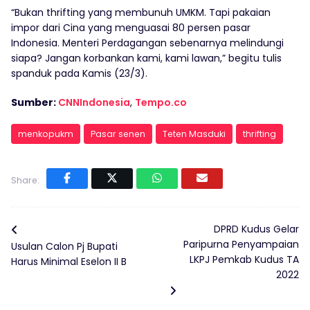
“Bukan thrifting yang membunuh UMKM. Tapi pakaian
impor dari Cina yang menguasai 80 persen pasar
Indonesia. Menteri Perdagangan sebenarnya melindungi
siapa? Jangan korbankan kami, kami lawan,” begitu tulis
spanduk pada Kamis (23/3).
Sumber:
CNNIndonesia
,
Tempo.co
menkopukm
Pasar senen
Teten Masduki
thrifting
Share:
DPRD Kudus Gelar
Paripurna Penyampaian
Usulan Calon Pj Bupati
LKPJ Pemkab Kudus TA
Harus Minimal Eselon II B
2022