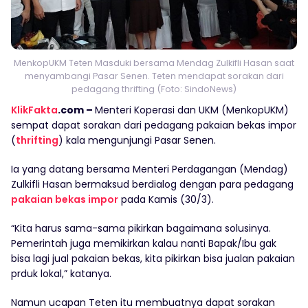
MenkopUKM Teten Masduki bersama Mendag Zulkifli Hasan saat
menyambangi Pasar Senen. Teten mendapat sorakan dari
pedagang thrifting (Foto: SindoNews)
KlikFakta
.com –
Menteri Koperasi dan UKM (MenkopUKM)
sempat dapat sorakan dari pedagang pakaian bekas impor
(
thrifting
) kala mengunjungi Pasar Senen.
Ia yang datang bersama Menteri Perdagangan (Mendag)
Zulkifli Hasan bermaksud berdialog dengan para pedagang
pakaian bekas impor
pada Kamis (30/3).
“Kita harus sama-sama pikirkan bagaimana solusinya.
Pemerintah juga memikirkan kalau nanti Bapak/Ibu gak
bisa lagi jual pakaian bekas, kita pikirkan bisa jualan pakaian
prduk lokal,” katanya.
Namun ucapan Teten itu membuatnya dapat sorakan