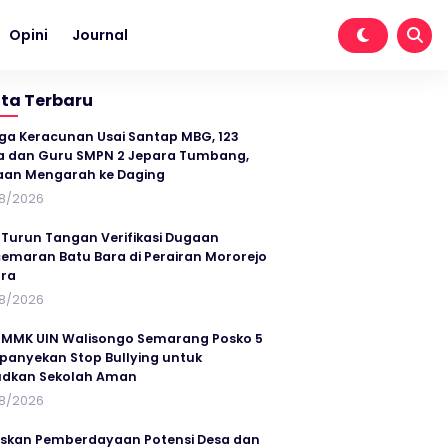
Opini
Journal
ita Terbaru
ga Keracunan Usai Santap MBG, 123
a dan Guru SMPN 2 Jepara Tumbang,
an Mengarah ke Daging
8/2026
 Turun Tangan Verifikasi Dugaan
emaran Batu Bara di Perairan Mororejo
ra
8/2026
MMK UIN Walisongo Semarang Posko 5
anyekan Stop Bullying untuk
udkan Sekolah Aman
8/2026
skan Pemberdayaan Potensi Desa dan