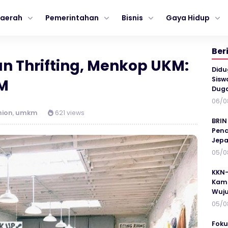
aerah
Pemerintahan
Bisnis
Gaya Hidup
Ber
 Thrifting, Menkop UKM:
Didu
Sisw
M
Duga
06/0
hion
,
umkm
621 views
BRIN
Penc
Jepa
05/0
KKN-
Kamp
Wuj
05/0
Foku