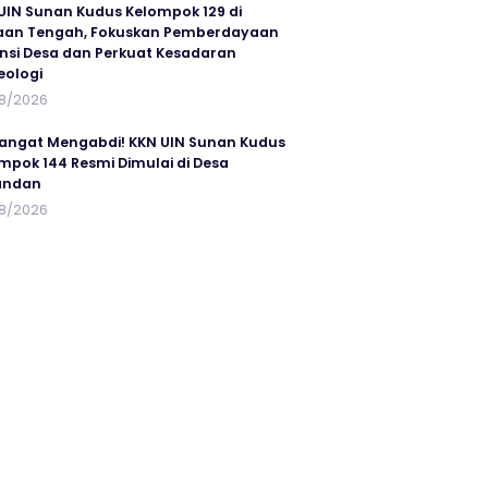
UIN Sunan Kudus Kelompok 129 di
an Tengah, Fokuskan Pemberdayaan
nsi Desa dan Perkuat Kesadaran
eologi
8/2026
ngat Mengabdi! KKN UIN Sunan Kudus
mpok 144 Resmi Dimulai di Desa
andan
8/2026