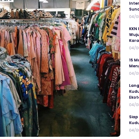
Inte
Suna
04/0
KKN 
Wuju
Kar
04/0
15 M
Meng
04/0
Lang
Kudu
Ekot
04/0
Siap
Kudu
04/0