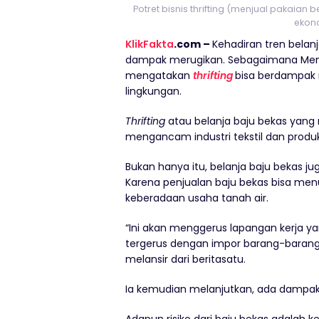
Potret bisnis thrifting (menjual pakai
ekono
KlikFakta
.com –
Kehadiran tren belanj
dampak merugikan. Sebagaimana Ment
mengatakan
thrifting
bisa berdampak 
lingkungan.
Thrifting
atau belanja baju bekas yan
mengancam industri tekstil dan produk 
Bukan hanya itu, belanja baju bekas 
Karena penjualan baju bekas bisa m
keberadaan usaha tanah air.
“Ini akan menggerus lapangan kerja ya
tergerus dengan impor barang-barang
melansir dari beritasatu.
Ia kemudian melanjutkan, ada dampak
Adapun risiko dari baju bekas adalah 