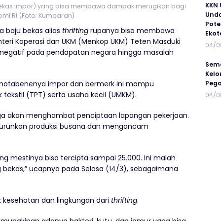
KKN 
an bekas impor) yang bisa membawa dampak merugikan bagi
Unda
mi RI (Foto: Kumparan)
Pote
a baju bekas alias
thrifting
rupanya bisa membawa
Ekot
eri Koperasi dan UKM (Menkop UKM) Teten Masduki
04/0
negatif pada pendapatan negara hingga masalah
Sema
Kelo
g notabenenya impor dan bermerk ini mampu
Peg
tekstil (TPT) serta usaha kecil (UMKM).
04/0
juga akan menghambat penciptaan lapangan pekerjaan.
enurunkan produksi busana dan mengancam
ng mestinya bisa tercipta sampai 25.000. Ini malah
 bekas,” ucapnya pada Selasa (14/3), sebagaimana
 kesehatan dan lingkungan dari
thrifting
.
kemungkinan adanya bakteri, kutu, dan jamur yang bisa