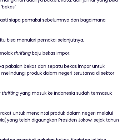
‘bekas’.
 pasti siapa pemakai sebelumnya dan bagaimana
tu bisa menulari pemakai selanjutnya.
enolak
thrifting
baju bekas impor.
a pakaian bekas dan sepatu bekas impor untuk
n melindungi produk dalam negeri terutama di sektor
r
thrifting
yang masuk ke Indonesia sudah termasuk
rakat untuk mencintai produk dalam negeri melalui
a)yang telah digaungkan Presiden Jokowi sejak tahun
giatan membeli pakaian bekas. Kegiatan ini bisa