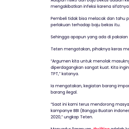
mengakibatkan infeksi karena sifatnya 
Pembeli tidak bisa melacak dan tahu
perlakuan terhadap baju bekas itu.
Sehingga apapun yang ada di pakaian i
Teten mengatakan, pihaknya keras m
“Argumen kita untuk menolak masukny
diperdagangkan sangat kuat. Kita ingi
TPT,” katanya.
Ia mengatakan, kegiatan barang impo
barang ilegal.
“Saat ini kami terus mendorong masya
kampanye BBI (Bangga Buatan indonesi
2020,” ungkap Teten.
Menyadur Parapuan,
thrifting
adalah ke