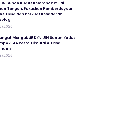
UIN Sunan Kudus Kelompok 129 di
an Tengah, Fokuskan Pemberdayaan
nsi Desa dan Perkuat Kesadaran
eologi
8/2026
ngat Mengabdi! KKN UIN Sunan Kudus
mpok 144 Resmi Dimulai di Desa
andan
8/2026