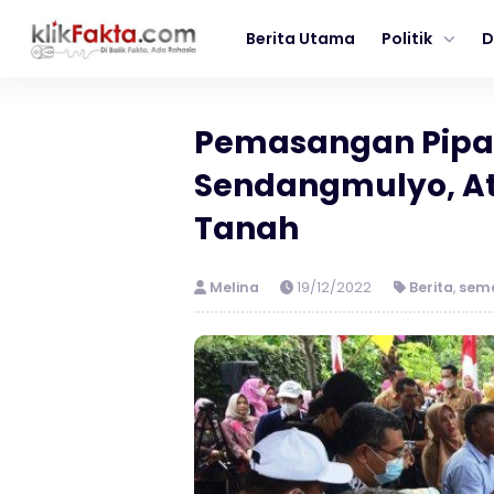
Berita Utama
Politik
D
Pemasangan Pipa 
Sendangmulyo, At
Tanah
Melina
19/12/2022
Berita
,
sem