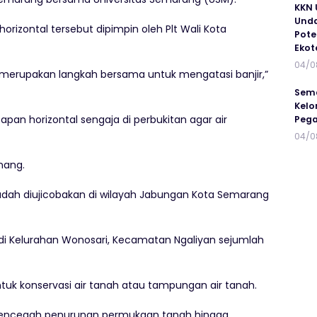
KKN 
Unda
izontal tersebut dipimpin oleh Plt Wali Kota
Pote
Ekot
04/0
 merupakan langkah bersama untuk mengatasi banjir,”
Sema
Kelo
an horizontal sengaja di perbukitan agar air
Peg
04/0
nang.
udah diujicobakan di wilayah Jabungan Kota Semarang
 di Kelurahan Wonosari, Kecamatan Ngaliyan sejumlah
untuk konservasi air tanah atau tampungan air tanah.
 mencegah penurunan permukaan tanah hingga