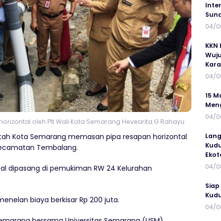
Inte
Suna
04/0
KKN 
Wuju
Kar
04/0
15 M
Meng
04/0
izontal oleh Plt Wali Kota Semarang Hevearita G Rahayu
tah Kota Semarang memasan pipa resapan horizontal
Lang
Kudu
 Kecamatan Tembalang.
Ekot
04/0
ntal dipasang di pemukiman RW 24 Kelurahan
Siap
Kudu
enelan biaya berkisar Rp 200 juta.
04/0
 Semarang bersama Universitas Semarang (USM).