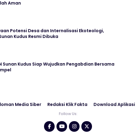
olah Aman
n Potensi Desa dan Internalisasi Ekoteologi,
 Sunan Kudus Resmi Dibuka
N Sunan Kudus Siap Wujudkan Pengabdian Bersama
ampel
doman Media Siber
Redaksi Klik Fakta
Download Aplikasi
Follow Us: