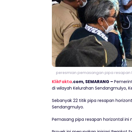
peresmian pemasangan pipa resapan hor
KlikFakta
.com, SEMARANG –
Pemerin
di wilayah Kelurahan Sendangmulyo,
Sebanyak 22 titik pipa resapan horizo
Sendangmulyo.
Pemasang pipa resapan horizontal ini m
Proyek ini merupakan inisiasi Pemkot