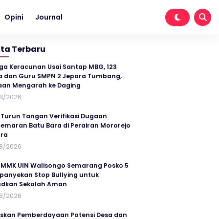
Opini
Journal
ita Terbaru
ga Keracunan Usai Santap MBG, 123
a dan Guru SMPN 2 Jepara Tumbang,
an Mengarah ke Daging
8/2026
 Turun Tangan Verifikasi Dugaan
emaran Batu Bara di Perairan Mororejo
ra
8/2026
MMK UIN Walisongo Semarang Posko 5
anyekan Stop Bullying untuk
udkan Sekolah Aman
8/2026
skan Pemberdayaan Potensi Desa dan