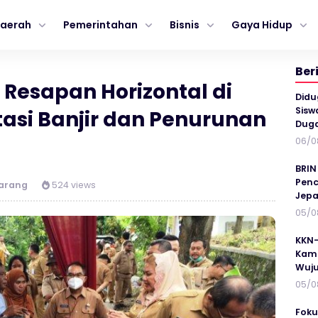
aerah
Pemerintahan
Bisnis
Gaya Hidup
Ber
Resapan Horizontal di
Didu
Sisw
asi Banjir dan Penurunan
Duga
06/0
BRIN
Penc
arang
524 views
Jepa
05/0
KKN-
Kamp
Wuj
05/0
Foku