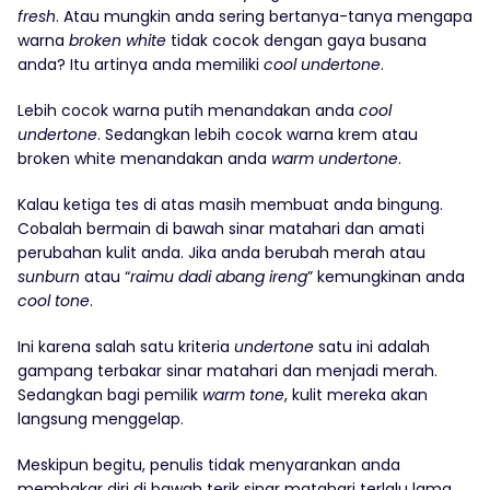
fresh
. Atau mungkin anda sering bertanya-tanya mengapa
warna
broken
white
tidak cocok dengan gaya busana
anda? Itu artinya anda memiliki
cool undertone
.
Lebih cocok warna putih menandakan anda
cool
undertone
. Sedangkan lebih cocok warna krem atau
broken white menandakan anda
warm undertone
.
Kalau ketiga tes di atas masih membuat anda bingung.
Cobalah bermain di bawah sinar matahari dan amati
perubahan kulit anda. Jika anda berubah merah atau
sunburn
atau “
raimu dadi abang ireng
” kemungkinan anda
cool tone
.
Ini karena salah satu kriteria
undertone
satu ini adalah
gampang terbakar sinar matahari dan menjadi merah.
Sedangkan bagi pemilik
warm tone
, kulit mereka akan
langsung menggelap.
Meskipun begitu, penulis tidak menyarankan anda
membakar diri di bawah terik sinar matahari terlalu lama