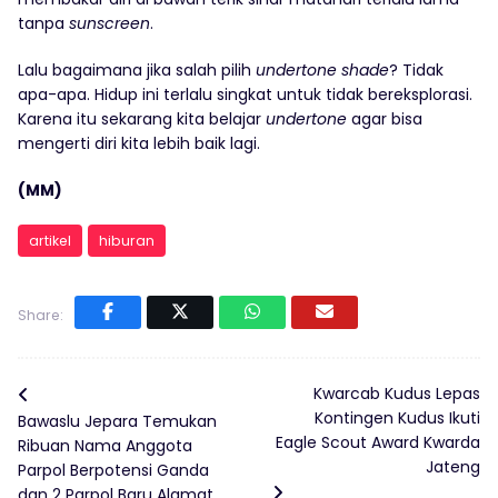
tanpa
sunscreen
.
Lalu bagaimana jika salah pilih
undertone shade
? Tidak
apa-apa. Hidup ini terlalu singkat untuk tidak bereksplorasi.
Karena itu sekarang kita belajar
undertone
agar bisa
mengerti diri kita lebih baik lagi.
(MM)
artikel
hiburan
Share:
Kwarcab Kudus Lepas
Kontingen Kudus Ikuti
Bawaslu Jepara Temukan
Eagle Scout Award Kwarda
Ribuan Nama Anggota
Jateng
Parpol Berpotensi Ganda
dan 2 Parpol Baru Alamat