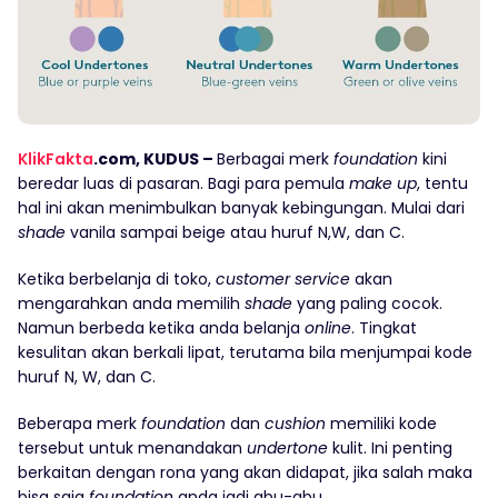
KlikFakta
.com, KUDUS –
Berbagai merk
foundation
kini
beredar luas di pasaran. Bagi para pemula
make up
, tentu
hal ini akan menimbulkan banyak kebingungan. Mulai dari
shade
vanila sampai beige atau huruf N,W, dan C.
Ketika berbelanja di toko,
customer service
akan
mengarahkan anda memilih
shade
yang paling cocok.
Namun berbeda ketika anda belanja
online
. Tingkat
kesulitan akan berkali lipat, terutama bila menjumpai kode
huruf N, W, dan C.
Beberapa merk
foundation
dan
cushion
memiliki kode
tersebut untuk menandakan
undertone
kulit. Ini penting
berkaitan dengan rona yang akan didapat, jika salah maka
bisa saja
foundation
anda jadi abu-abu.