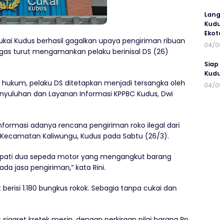
Lang
Kudu
Ekot
kai Kudus berhasil gagalkan upaya pengiriman ribuan
04/0
etugas turut mengamankan pelaku berinisal DS (26)
Siap
Kudu
hukum, pelaku DS ditetapkan menjadi tersangka oleh
04/0
Penyuluhan dan Layanan Informasi KPPBC Kudus, Dwi
nformasi adanya rencana pengiriman roko ilegal dari
n, Kecamatan Kaliwungu, Kudus pada Sabtu (26/3).
ndapati dua sepeda motor yang mengangkut barang
ada jasa pengiriman,” kata Rini.
 berisi 1.180 bungkus rokok. Sebagia tanpa cukai dan
s sigaret kretek mesin, dengan perkiraan nilai barang Rp