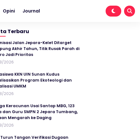
Opini
Journal
ita Terbaru
nisasi Jalan Jepara-Kelet Ditarget
ung Akhir Tahun, Titik Rusak Parah di
ro Jadi Prioritas
8/2026
siswa KKN UIN Sunan Kudus
alisasikan Program Ekoteologi dan
talisasi UMKM
8/2026
ga Keracunan Usai Santap MBG, 123
a dan Guru SMPN 2 Jepara Tumbang,
an Mengarah ke Daging
8/2026
 Turun Tangan Verifikasi Dugaan