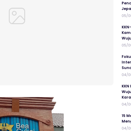
Penc
Jepa
05/0
KKN-
Kamp
Wuj
05/0
Foku
Inte
Suna
04/0
KKN 
Wuju
Kar
04/0
15 M
Meng
04/0