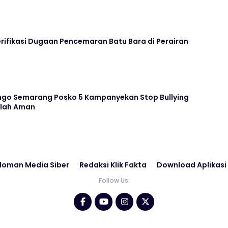
rifikasi Dugaan Pencemaran Batu Bara di Perairan
go Semarang Posko 5 Kampanyekan Stop Bullying
olah Aman
doman Media Siber
Redaksi Klik Fakta
Download Aplikasi
Follow Us: