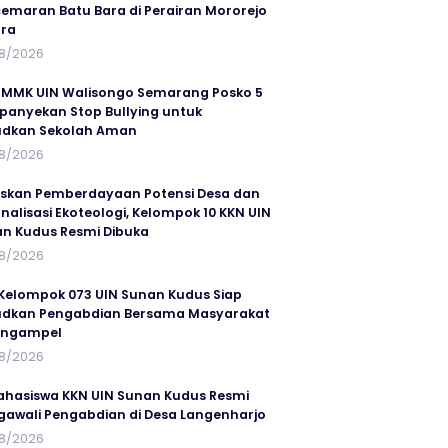
emaran Batu Bara di Perairan Mororejo
ra
8/2026
MMK UIN Walisongo Semarang Posko 5
anyekan Stop Bullying untuk
udkan Sekolah Aman
8/2026
skan Pemberdayaan Potensi Desa dan
rnalisasi Ekoteologi, Kelompok 10 KKN UIN
n Kudus Resmi Dibuka
8/2026
Kelompok 073 UIN Sunan Kudus Siap
dkan Pengabdian Bersama Masyarakat
angampel
8/2026
ahasiswa KKN UIN Sunan Kudus Resmi
awali Pengabdian di Desa Langenharjo
8/2026