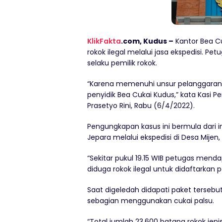
KlikFakta
.com, Kudus –
Kantor Bea Cu
rokok ilegal melalui jasa ekspedisi. P
selaku pemilik rokok.
“Karena memenuhi unsur pelanggaran 
penyidik Bea Cukai Kudus,” kata Kasi 
Prasetyo Rini, Rabu (6/4/2022).
Pengungkapan kasus ini bermula dari i
Jepara melalui ekspedisi di Desa Mije
“Sekitar pukul 19.15 WIB petugas me
diduga rokok ilegal untuk didaftarkan p
Saat digeledah didapati paket tersebut
sebagian menggunakan cukai palsu.
“Total jumlah 23.600 batang rokok jeni