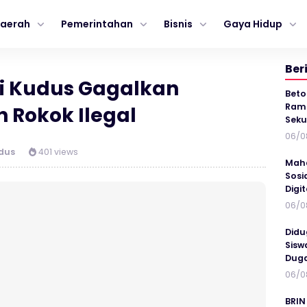
aerah
Pemerintahan
Bisnis
Gaya Hidup
Ber
i Kudus Gagalkan
Beto
Ramp
 Rokok Ilegal
Seku
06/0
dus
401 views
Maha
Sosi
Digi
06/0
Didu
Sisw
Duga
06/0
BRIN