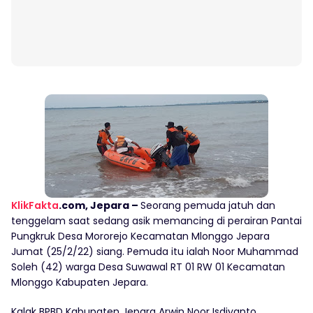
KlikFakta
.com, Jepara –
Seorang pemuda jatuh dan
tenggelam saat sedang asik memancing di perairan Pantai
Pungkruk Desa Mororejo Kecamatan Mlonggo Jepara
Jumat (25/2/22) siang. Pemuda itu ialah Noor Muhammad
Soleh (42) warga Desa Suwawal RT 01 RW 01 Kecamatan
Mlonggo Kabupaten Jepara.
Kalak BPBD Kabupaten Jepara Arwin Noor Isdiyanto