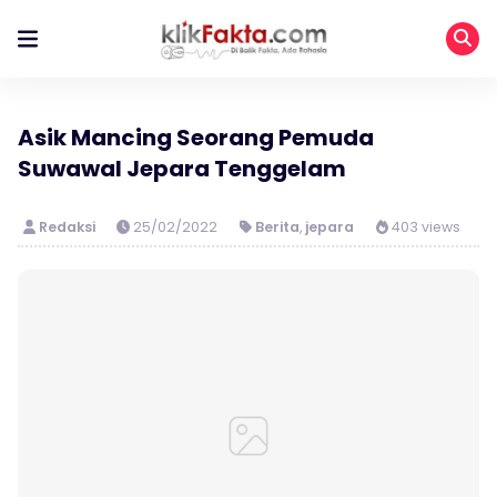
Asik Mancing Seorang Pemuda
Suwawal Jepara Tenggelam
Redaksi
25/02/2022
Berita
,
jepara
403 views