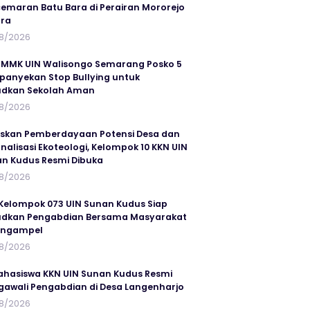
emaran Batu Bara di Perairan Mororejo
ra
8/2026
MMK UIN Walisongo Semarang Posko 5
anyekan Stop Bullying untuk
udkan Sekolah Aman
8/2026
skan Pemberdayaan Potensi Desa dan
rnalisasi Ekoteologi, Kelompok 10 KKN UIN
n Kudus Resmi Dibuka
8/2026
Kelompok 073 UIN Sunan Kudus Siap
dkan Pengabdian Bersama Masyarakat
angampel
8/2026
ahasiswa KKN UIN Sunan Kudus Resmi
awali Pengabdian di Desa Langenharjo
8/2026