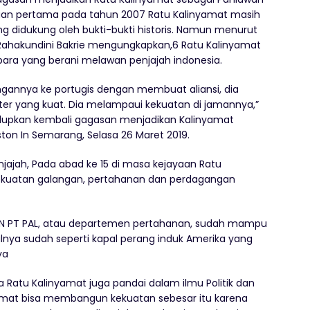
ajuan pertama pada tahun 2007 Ratu Kalinyamat masih
g didukung oleh bukti-bukti historis. Namun menurut
Rahakundini Bakrie mengungkapkan,6 Ratu Kalinyamat
para yang berani melawan penjajah indonesia.
gannya ke portugis dengan membuat aliansi, dia
liter yang kuat. Dia melampaui kekuatan di jamannya,”
dupkan kembali gagasan menjadikan Kalinyamat
ston In Semarang, Selasa 26 Maret 2019.
jajah, Pada abad ke 15 di masa kejayaan Ratu
ekuatan galangan, pertahanan dan perdagangan
BUMN PT PAL, atau departemen pertahanan, sudah mampu
alnya sudah seperti kapal perang induk Amerika yang
ya
 Ratu Kalinyamat juga pandai dalam ilmu Politik dan
yamat bisa membangun kekuatan sebesar itu karena