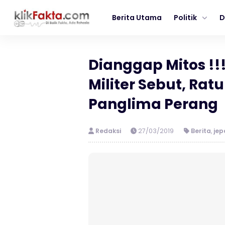
Berita Utama
Politik
D
Dianggap Mitos !
Militer Sebut, Rat
Panglima Perang
Redaksi
27/03/2019
Berita
,
jep