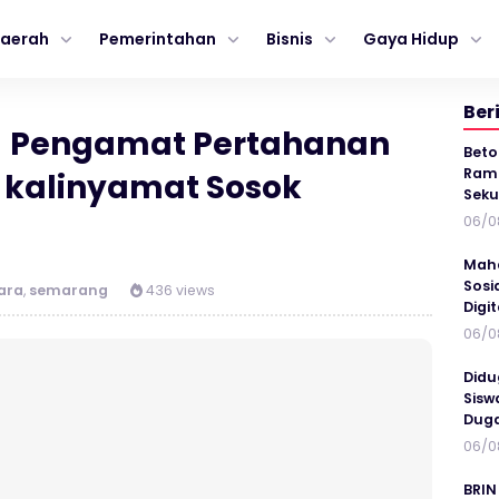
aerah
Pemerintahan
Bisnis
Gaya Hidup
Ber
!! Pengamat Pertahanan
Beto
Ramp
u kalinyamat Sosok
Seku
06/0
Maha
Sosi
ara
,
semarang
436 views
Digi
06/0
Didu
Sisw
Duga
06/0
BRIN