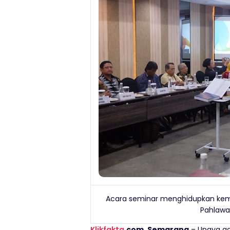
Acara seminar menghidupkan kemb
Pahlawa
Klikfakta
.com, Semarang
– Upaya ga