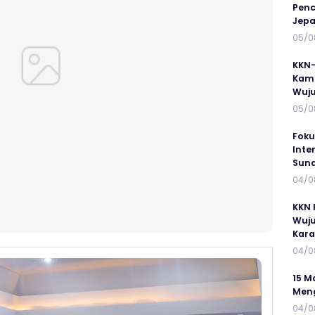
Penc
Jepa
05/0
KKN-
Kamp
Wuj
05/0
Foku
Inte
Suna
04/0
KKN 
Wuju
Kar
04/0
15 M
Meng
04/0