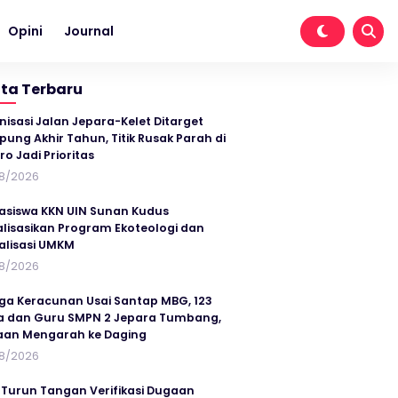
Opini
Journal
ita Terbaru
nisasi Jalan Jepara-Kelet Ditarget
ung Akhir Tahun, Titik Rusak Parah di
ro Jadi Prioritas
8/2026
siswa KKN UIN Sunan Kudus
alisasikan Program Ekoteologi dan
talisasi UMKM
8/2026
ga Keracunan Usai Santap MBG, 123
a dan Guru SMPN 2 Jepara Tumbang,
an Mengarah ke Daging
8/2026
 Turun Tangan Verifikasi Dugaan