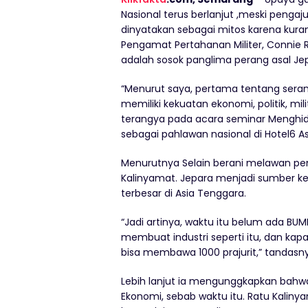
Nasional terus berlanjut ,meski peng
dinyatakan sebagai mitos karena kuran
Pengamat Pertahanan Militer, Connie 
adalah sosok panglima perang asal Je
“Menurut saya, pertama tentang seran
memiliki kekuatan ekonomi, politik, mi
terangya pada acara seminar Menghi
sebagai pahlawan nasional di Hotel6 A
Menurutnya Selain berani melawan pen
Kalinyamat. Jepara menjadi sumber k
terbesar di Asia Tenggara.
“Jadi artinya, waktu itu belum ada 
membuat industri seperti itu, dan kap
bisa membawa 1000 prajurit,” tandasn
Lebih lanjut ia mengunggkapkan bahwa
Ekonomi, sebab waktu itu. Ratu Kalin