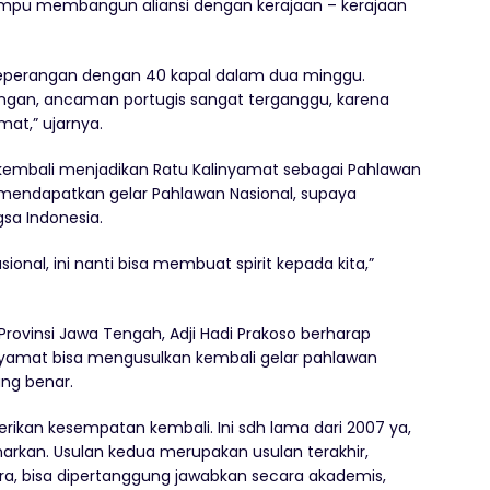
mpu membangun aliansi dengan kerajaan – kerajaan
 peperangan dengan 40 kapal dalam dua minggu.
ngan, ancaman portugis sangat terganggu, karena
mat,” ujarnya.
kembali menjadikan Ratu Kalinyamat sebagai Pahlawan
a mendapatkan gelar Pahlawan Nasional, supaya
sa Indonesia.
ional, ini nanti bisa membuat spirit kepada kita,”
 Provinsi Jawa Tengah, Adji Hadi Prakoso berharap
nyamat bisa mengusulkan kembali gelar pahlawan
ang benar.
erikan kesempatan kembali. Ini sdh lama dari 2007 ya,
rkan. Usulan kedua merupakan usulan terakhir,
ara, bisa dipertanggung jawabkan secara akademis,