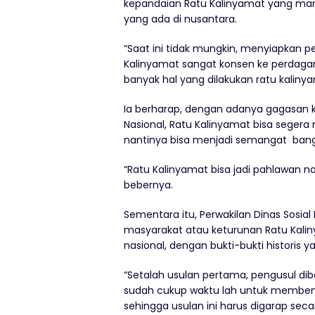
kepandaian Ratu Kalinyamat yang ma
yang ada di nusantara.
“Saat ini tidak mungkin, menyiapkan
Kalinyamat sangat konsen ke perdaga
banyak hal yang dilakukan ratu kalinya
Ia berharap, dengan adanya gagasan 
Nasional, Ratu Kalinyamat bisa seger
nantinya bisa menjadi semangat bang
“Ratu Kalinyamat bisa jadi pahlawan nas
bebernya.
Sementara itu, Perwakilan Dinas Sosial
masyarakat atau keturunan Ratu Kali
nasional, dengan bukti-bukti historis y
“Setalah usulan pertama, pengusul dib
sudah cukup waktu lah untuk membena
sehingga usulan ini harus digarap sec