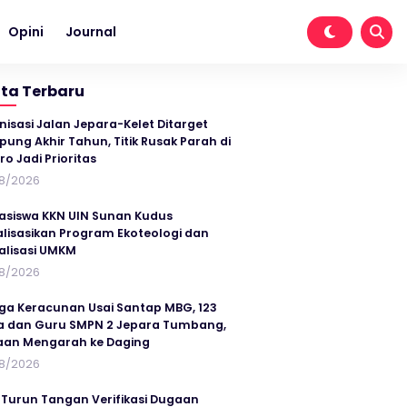
Opini
Journal
ita Terbaru
nisasi Jalan Jepara-Kelet Ditarget
ung Akhir Tahun, Titik Rusak Parah di
ro Jadi Prioritas
8/2026
siswa KKN UIN Sunan Kudus
alisasikan Program Ekoteologi dan
talisasi UMKM
8/2026
ga Keracunan Usai Santap MBG, 123
a dan Guru SMPN 2 Jepara Tumbang,
an Mengarah ke Daging
8/2026
 Turun Tangan Verifikasi Dugaan