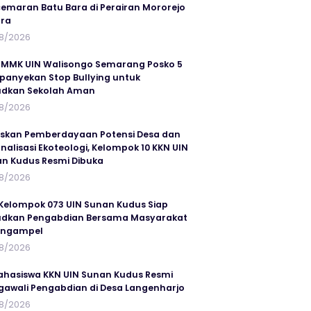
emaran Batu Bara di Perairan Mororejo
ra
8/2026
MMK UIN Walisongo Semarang Posko 5
anyekan Stop Bullying untuk
udkan Sekolah Aman
8/2026
skan Pemberdayaan Potensi Desa dan
rnalisasi Ekoteologi, Kelompok 10 KKN UIN
n Kudus Resmi Dibuka
8/2026
Kelompok 073 UIN Sunan Kudus Siap
dkan Pengabdian Bersama Masyarakat
angampel
8/2026
ahasiswa KKN UIN Sunan Kudus Resmi
awali Pengabdian di Desa Langenharjo
8/2026