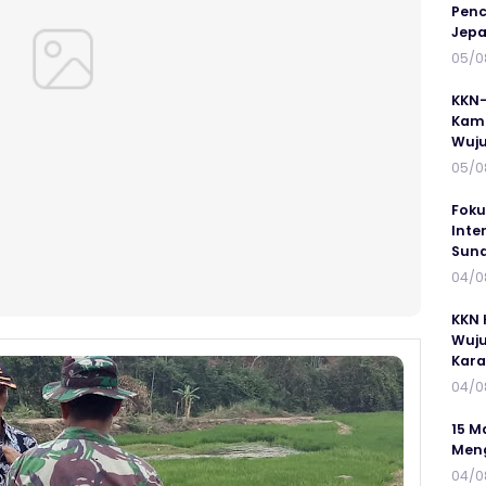
Penc
Jepa
05/0
KKN-
Kamp
Wuj
05/0
Foku
Inte
Suna
04/0
KKN 
Wuju
Kar
04/0
15 M
Meng
04/0