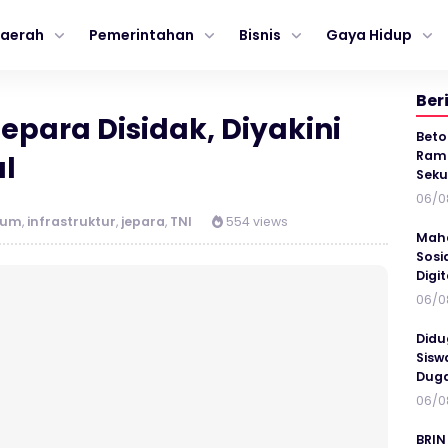
aerah
Pemerintahan
Bisnis
Gaya Hidup
Ber
Jepara Disidak, Diyakini
Beto
Ramp
l
Seku
06/0
kum
,
infrastruktur
,
jepara
,
TNI
554 views
Maha
Sosi
Digi
06/0
Didu
Sisw
Duga
06/0
BRIN