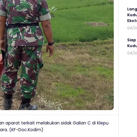
Lang
Kudu
Ekot
04/0
Siap
Kudu
04/0
 aparat terkait melakukan sidak Galian C di Klepu
ara. (KF-Doc.Kodim)