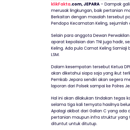
klikFakta
.com, JEPARA
– Dampak gali
merusak lingkungan, baik pertanian ma
Berkaitan dengan masalah tersebut pad
Pendopo Kecamatan Keling, sejumlah 
Selain para anggota Dewan Perwakilan
aparat kepolisian dan TNI juga hadir, 
Keling. Ada pula Camat Keling Samiaji b
LSM.
Dalam kesempatan tersebut Ketua DP
akan diketahui siapa saja yang ikut ter
Pemkab Jepara sendiri akan segera me
laporan dari Polsek sampai ke Polres Je
Hal ini akan dilakukan tindakan tegas 
selama tiga kali ternyata hasilnya bel
Apalagi akibat dari Galian C yang ada 
pertanian maupun infra struktur yang 
dituntut untuk ditutup.