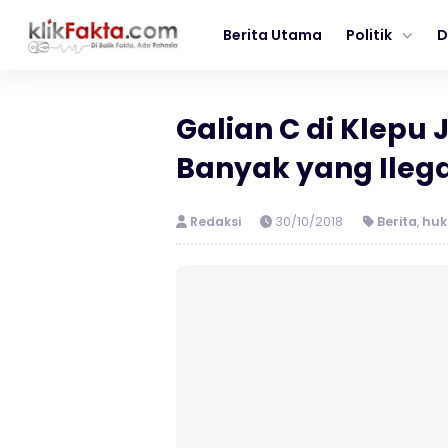
Berita Utama
Politik
D
Galian C di Klepu 
Banyak yang Ilega
Redaksi
30/10/2018
Berita
,
hu