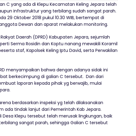
an C yang ada di Klepu Kecamatan Keling Jepara telah
upun infrastruktur yang terbilang sudah sangat parah.
a 29 Oktober 2018 pukul 10.30 WIB, bertempat di
anggota Dewan dan aparat melakukan monitoring.
 Rakyat Daerah (DPRD) Kabupaten Jepara, sejumlah
seperti Serma Rosidin dan Koptu nanang mewakili Koramil
eserta staf, Kapolsek Keling Iptu David, serta Perwakilan
RD menyampaikan bahwa dengan adanya sidak ini
libat berkecimpung di galian C tersebut. Dan dari
mbuat laporan kepada pihak yg berwajib, mulai
para.
karena berdasarkan inspeksi yg telah dilaksanakan
um ada tindak lanjut dari Pemerintah Kab Jepara.
di Desa Klepu tersebut telah merusak lingkungan, baik
terbilang sangat parah, sehingga Galian C tersebut