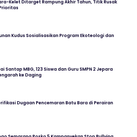
ara-Kelet Ditarget Rampung Akhir Tahun, Titik Rusak
Prioritas
unan Kudus Sosialisasikan Program Ekoteologi dan
ai Santap MBG, 123 Siswa dan Guru SMPN 2 Jepara
ngarah ke Daging
rifikasi Dugaan Pencemaran Batu Bara di Perairan
go Semarang Posko 5 Kampanyekan Stop Bullying