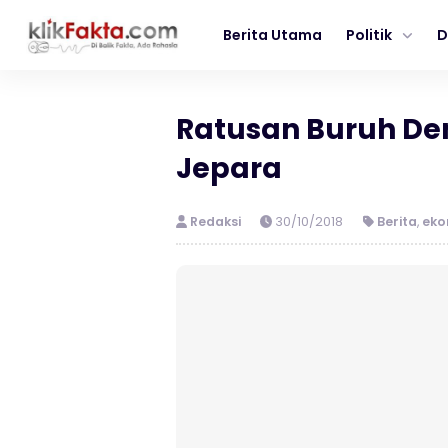
Berita Utama
Politik
D
Ratusan Buruh Dem
Jepara
Redaksi
30/10/2018
Berita
,
eko