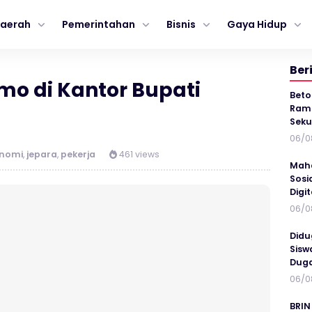
aerah
Pemerintahan
Bisnis
Gaya Hidup
Ber
o di Kantor Bupati
Beto
Ramp
Seku
06/0
nomi
,
jepara
,
pekerja
461 views
Maha
Sosi
Digi
06/0
Didu
Sisw
Duga
06/0
BRIN