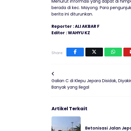
Menurut informasi yang dapat di himpu
berada di kec. Mayong. Para pengunj
berita ini diturunkan.
Reporter : ALI AKBAR F
Editor : WAHYU KZ
Share:
Galian C di Klepu Jepara Disidak, Diyaki
Banyak yang Ilegal
Artikel Terkait
Betonisasi Jalan Jep