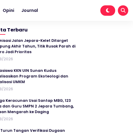
Opini
Journal
ita Terbaru
nisasi Jalan Jepara-Kelet Ditarget
ung Akhir Tahun, Titik Rusak Parah di
ro Jadi Prioritas
8/2026
siswa KKN UIN Sunan Kudus
alisasikan Program Ekoteologi dan
talisasi UMKM
8/2026
ga Keracunan Usai Santap MBG, 123
a dan Guru SMPN 2 Jepara Tumbang,
an Mengarah ke Daging
8/2026
 Turun Tangan Verifikasi Dugaan