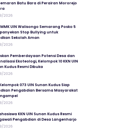
emaran Batu Bara di Perairan Mororejo
ra
8/2026
MMK UIN Walisongo Semarang Posko 5
anyekan Stop Bullying untuk
udkan Sekolah Aman
8/2026
skan Pemberdayaan Potensi Desa dan
rnalisasi Ekoteologi, Kelompok 10 KKN UIN
n Kudus Resmi Dibuka
8/2026
Kelompok 073 UIN Sunan Kudus Siap
dkan Pengabdian Bersama Masyarakat
angampel
8/2026
ahasiswa KKN UIN Sunan Kudus Resmi
awali Pengabdian di Desa Langenharjo
8/2026