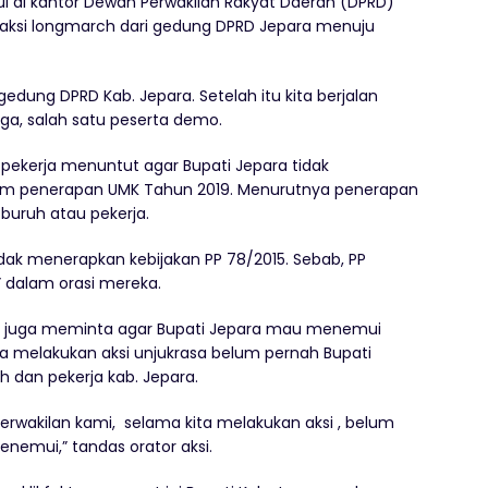
ul di kantor Dewan Perwakilan Rakyat Daerah (DPRD)
n aksi longmarch dari gedung DPRD Jepara menuju
i gedung DPRD Kab. Jepara. Setelah itu kita berjalan
gga, salah satu peserta demo.
 pekerja menuntut agar Bupati Jepara tidak
lam penerapan UMK Tahun 2019. Menurutnya penerapan
buruh atau pekerja.
dak menerapkan kebijakan PP 78/2015. Sebab, PP
 dalam orasi mereka.
rja juga meminta agar Bupati Jepara mau menemui
a melakukan aksi unjukrasa belum pernah Bupati
 dan pekerja kab. Jepara.
rwakilan kami, selama kita melakukan aksi , belum
nemui,” tandas orator aksi.