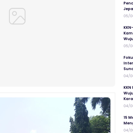
Penc
Jepa
05/0
KKN-
Kamp
Wuj
05/0
Foku
Inte
Suna
04/0
KKN 
Wuju
Kar
04/0
15 M
Meng
04/0