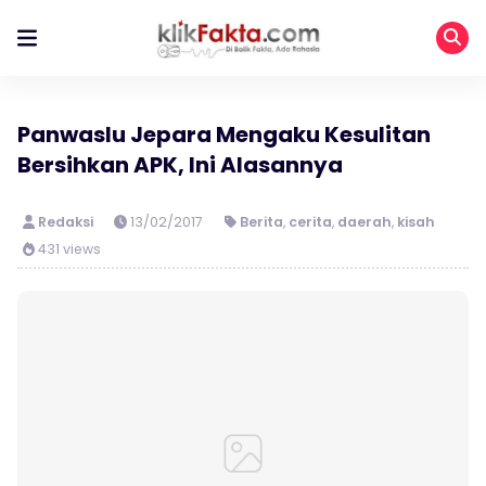
Panwaslu Jepara Mengaku Kesulitan
Bersihkan APK, Ini Alasannya
Redaksi
13/02/2017
Berita
,
cerita
,
daerah
,
kisah
431 views