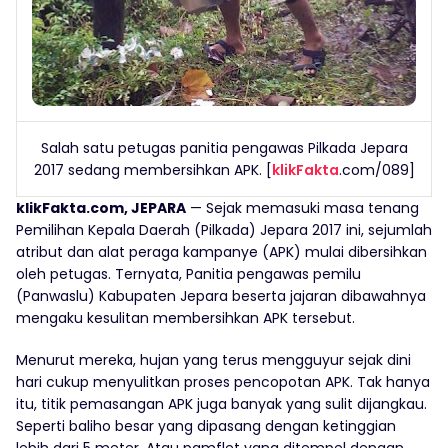
Salah satu petugas panitia pengawas Pilkada Jepara
2017 sedang membersihkan APK. [
klikFakta
.com/089]
klikFakta.com, JEPARA
— Sejak memasuki masa tenang
Pemilihan Kepala Daerah (Pilkada) Jepara 2017 ini, sejumlah
atribut dan alat peraga kampanye (APK) mulai dibersihkan
oleh petugas. Ternyata, Panitia pengawas pemilu
(Panwaslu) Kabupaten Jepara beserta jajaran dibawahnya
mengaku kesulitan membersihkan APK tersebut.
Menurut mereka, hujan yang terus mengguyur sejak dini
hari cukup menyulitkan proses pencopotan APK. Tak hanya
itu, titik pemasangan APK juga banyak yang sulit dijangkau.
Seperti baliho besar yang dipasang dengan ketinggian
lebih dari 5 meter. Atau pamflet yang ditempel dengan