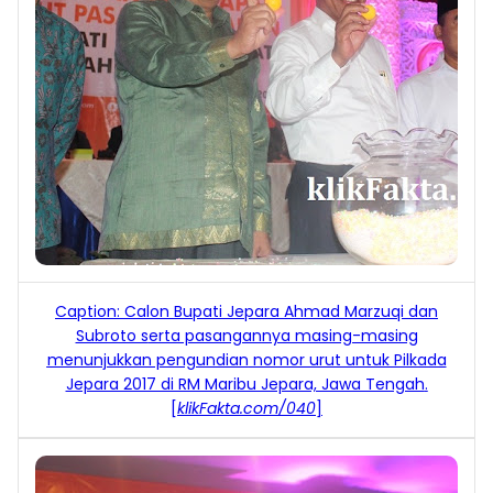
Caption: Calon Bupati Jepara
Ahmad Marzuqi dan
Subroto s
erta pasangan
nya masing-masing
menunjukkan pengundian
nomor urut untuk Pilkada
Jepara 2017 di RM Maribu Jepara, Jawa Tengah
.
[
klikFakta.com
/040
]