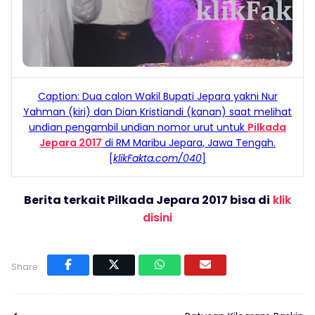
Caption: Dua
c
alon Wakil Bupati Jepara yakni Nur
Yahman (kiri) dan Dian Kristiandi (kanan) saat melihat
undian pengambil
undian nomor urut untuk
Pilkada
Jepara 2017
di RM Maribu Jepara, Jawa Tengah
.
[
klikFakta.com
/040
]
Berita terkait Pilkada Jepara 2017 bisa di
klik
disini
Share: