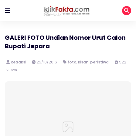
GALERI FOTO Undian Nomor Urut Calon
Bupati Jepara
Redaksi
25/10/2016
foto
,
kisah
,
peristiwa
522
views