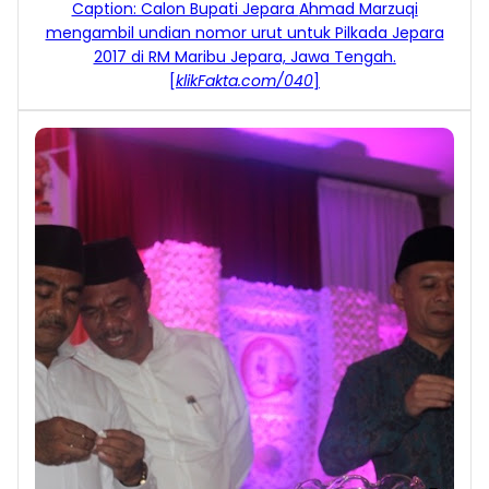
Caption: Calon Bupati Jepara
Ahmad Ma
rzuqi
mengambil undian nomor urut untuk Pilkada Jepara
2017 di RM Maribu Jepara, Jawa Tengah
.
[
klikFakta.com
/040
]