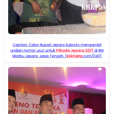
Caption: Calon Bupati Jepara Subroto mengambil
undian nomor urut untuk
Pilkada Jepara 2017
di RM
Maribu Jepara, Jawa Tengah
. [
klikFakta
.com
/040
]