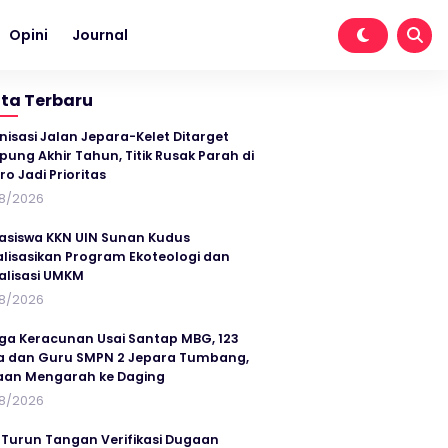
Opini
Journal
ita Terbaru
nisasi Jalan Jepara-Kelet Ditarget
ung Akhir Tahun, Titik Rusak Parah di
ro Jadi Prioritas
8/2026
siswa KKN UIN Sunan Kudus
alisasikan Program Ekoteologi dan
talisasi UMKM
8/2026
ga Keracunan Usai Santap MBG, 123
a dan Guru SMPN 2 Jepara Tumbang,
an Mengarah ke Daging
8/2026
 Turun Tangan Verifikasi Dugaan