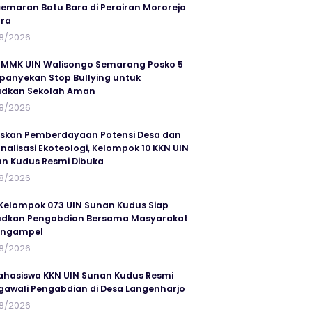
emaran Batu Bara di Perairan Mororejo
ra
8/2026
MMK UIN Walisongo Semarang Posko 5
anyekan Stop Bullying untuk
udkan Sekolah Aman
8/2026
skan Pemberdayaan Potensi Desa dan
rnalisasi Ekoteologi, Kelompok 10 KKN UIN
n Kudus Resmi Dibuka
8/2026
Kelompok 073 UIN Sunan Kudus Siap
dkan Pengabdian Bersama Masyarakat
angampel
8/2026
ahasiswa KKN UIN Sunan Kudus Resmi
awali Pengabdian di Desa Langenharjo
8/2026