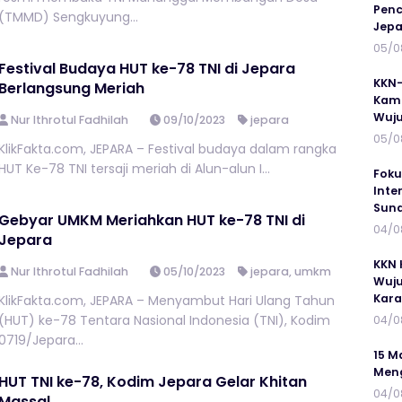
Penc
(TMMD) Sengkuyung...
Jepa
05/0
Festival Budaya HUT ke-78 TNI di Jepara
KKN-
Berlangsung Meriah
Kamp
Wuj
Nur Ithrotul Fadhilah
09/10/2023
jepara
05/0
KlikFakta.com, JEPARA – Festival budaya dalam rangka
HUT Ke-78 TNI tersaji meriah di Alun-alun I...
Foku
Inte
Suna
Gebyar UMKM Meriahkan HUT ke-78 TNI di
04/0
Jepara
KKN 
Nur Ithrotul Fadhilah
05/10/2023
jepara
,
umkm
Wuju
Kar
KlikFakta.com, JEPARA – Menyambut Hari Ulang Tahun
(HUT) ke-78 Tentara Nasional Indonesia (TNI), Kodim
04/0
0719/Jepara...
15 M
Meng
HUT TNI ke-78, Kodim Jepara Gelar Khitan
04/0
Massal