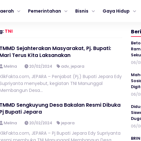
aerah
Pemerintahan
Bisnis
Gaya Hidup
g:
TNI
Ber
Beto
TMMD Sejahterakan Masyarakat, Pj. Bupati:
Ramp
Mari Terus Kita Laksanakan
Seku
06/0
Melina
20/02/2024
adv
,
jepara
Maha
KlikFakta.com, JEPARA – Penjabat (Pj.) Bupati Jepara Edy
Sosi
Supriyanta menyebut, kegiatan TNI Manunggal
Digi
Membangun Desa...
06/0
TMMD Sengkuyung Desa Bakalan Resmi Dibuka
Didu
Pj Bupati Jepara
Sisw
Duga
Melina
20/02/2024
jepara
06/0
KlikFakta.com, JEPARA – Pj Bupati Jepara Edy Supriyanta
BRIN
resmi membuka TNI Manunggal Membangun Desa