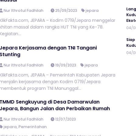
Lang
Nur Ithrotul Fadhilah
25/09/2023
jepara
Kudu
KlikFakta.com, JEPARA – Kodim 0719/Jepara menggelar
Ekot
khitan massal dalam rangka HUT TNI yang Ke-78.
04/0
Kegiatan...
Siap
Kudu
Jepara Kerjasama dengan TNI Tangani
04/0
Stunting
Nur Ithrotul Fadhilah
19/09/2023
jepara
KlikFakta.com, JEPARA – Pemerintah Kabupaten Jepara
menjalin kerjasama dengan Kodim 0719/Jepara
membentuk program TNI Manunggal...
TMMD Sengkuyung di Desa Damarwulan
Jepara, Bangun Jalan dan Perbaikan Rumah
Nur Ithrotul Fadhilah
12/07/2023
jepara
,
Pemerintahan