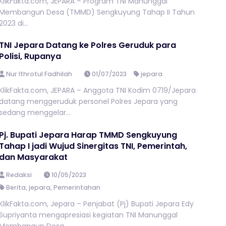
KlikFakta.com, JEPARA – Program TNI Manunggal
Membangun Desa (TMMD) Sengkuyung Tahap II Tahun
2023 di...
TNI Jepara Datang ke Polres Geruduk para
Polisi, Rupanya
Nur Ithrotul Fadhilah
01/07/2023
jepara
KlikFakta.com, JEPARA – Anggota TNI Kodim 0719/Jepara
datang menggeruduk personel Polres Jepara yang
sedang menggelar...
Pj. Bupati Jepara Harap TMMD Sengkuyung
Tahap I jadi Wujud Sinergitas TNI, Pemerintah,
dan Masyarakat
Redaksi
10/05/2023
Berita
,
jepara
,
Pemerintahan
KlikFakta.com, Jepara – Penjabat (Pj) Bupati Jepara Edy
Supriyanta mengapresiasi kegiatan TNI Manunggal