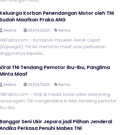
Membangun Desa...
Keluarga Korban Penendangan Motor oleh TNI
Sudah Maafkan Praka ANG
Melina
25/04/2023
Berita
KlikFakta.com – Komando Pasukan Gerak Cepat
(Kopasgat) TNI AU meminta maaf atas perbuatan
anggotanya kepada...
Viral TNI Tendang Pemotor Ibu-Ibu, Panglima
Minta Maaf
Melina
25/04/2023
Berita
KlikFakta.com – Viral di media sosial video seseorang
berseragam TNI mengendarai N-Max tendang pemotor
ibu-ibu...
Bangga! Seni Ukir Jepara jadi Pilihan Jenderal
Andika Perkasa Penuhi Mabes TNI