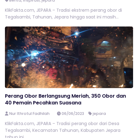
Berita
,
inspirasi
,
jepara
KlikFakta.com, JEPARA – Tradisi ekstrem perang obor di
Tegalsambi, Tahunan, Jepara hingga saat ini masih...
Perang Obor Berlangsung Meriah, 350 Obor dan
40 Pemain Pecahkan Suasana
Nur Ithrotul Fadhilah
06/06/2023
jepara
KlikFakta.com, JEPARA – Tradisi perang obor dari Desa
Tegalsambi, Kecamatan Tahunan, Kabupaten Jepara
tahun ini...